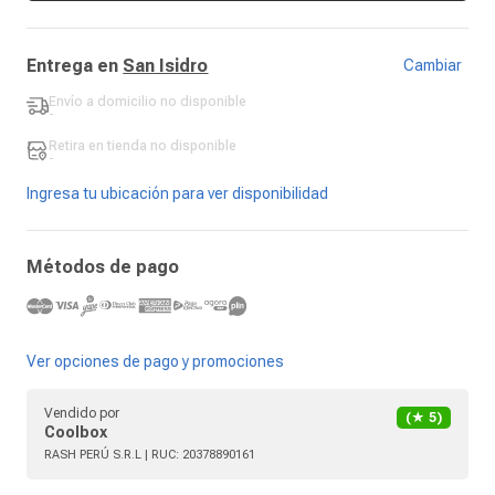
Entrega en
San Isidro
Cambiar
Envío a domicilio
no disponible
-
Retira en tienda
no disponible
-
Ingresa tu ubicación para ver disponibilidad
Métodos de pago
Ver opciones de pago y promociones
Vendido por
(★
5
)
Coolbox
RASH PERÚ S.R.L
| RUC:
20378890161