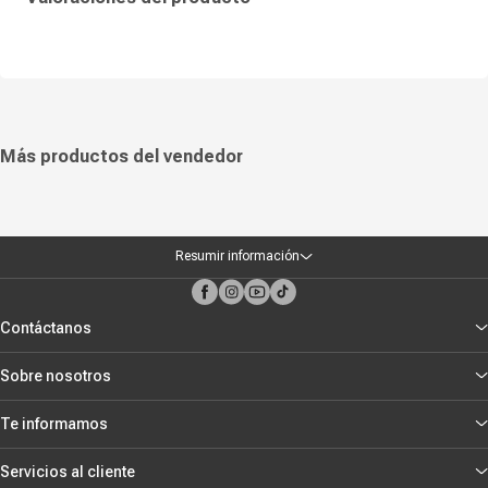
Ranuras de memoria disponible:
4 SLOTS
Procesador:
AMD
Bios:
UEFI
Color:
Negro
¿Qué incluye en la caja?:
Placa madre MSI PRO B650M-P, 1x cable
SATA, Tornillos y soportes para M.2, Escudo I/O, Guía rápida de
instalación
Más productos del vendedor
Resumir información
Contáctanos
Sobre nosotros
Te informamos
Servicios al cliente