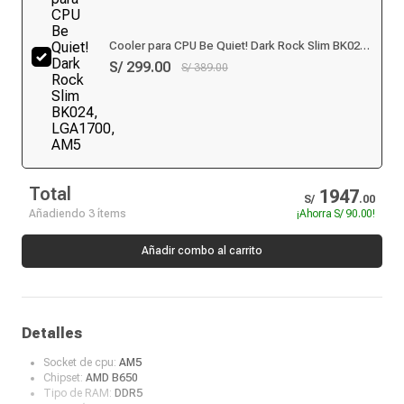
Cooler para CPU Be Quiet! Dark Rock Slim BK024,
LGA1700, AM5
S/ 299.00
S/ 389.00
Total
1947
S/
.
00
Añadiendo 3 ítems
¡Ahorra
S/ 90.00
!
Añadir combo al carrito
Detalles
Socket de cpu:
AM5
Chipset:
AMD B650
Tipo de RAM:
DDR5