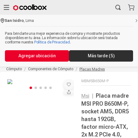
San Isidro
,
Lima
Para brindarte una mejor experiencia de compra y mostrarte productos
disponibles en tu área. La información sobre tu ubicación será tratada
conforme nuestra
Política de Privacidad
.
Agregar ubicación
Más tarde
(5)
Cómputo
Componentes de Cómputo
Placas Madres
MBMSB650M-P
Placa madre
Msi
|
MSI PRO B650M-P,
socket AM5, DDR5
hasta 192GB,
factor micro-ATX,
2x M.2 PCIe 4.0,