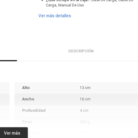
¿Qué incluye en la caja?:
Base De Carga, Cable De
Carga, Manual De Uso
Ver más detalles
DESCRIPCIÓN
Alto
13 cm
Ancho
16 cm
Profundidad
4 cm
Peso
200 g
Ver más
Garantía
1 año