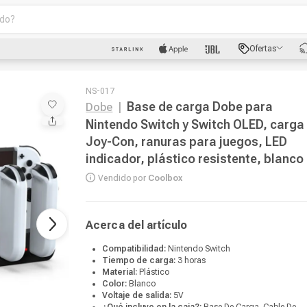
o?
scados
Ofertas
luetooth
NS-017
Base de carga Dobe para
Dobe
|
Nintendo Switch y Switch OLED, carga
Joy-Con, ranuras para juegos, LED
indicador, plástico resistente, blanco
Vendido por
Coolbox
dad
Acerca del artículo
oth
Compatibilidad:
Nintendo Switch
puto
Tiempo de carga:
3 horas
Material:
Plástico
Color:
Blanco
Voltaje de salida:
5V