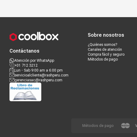
Compra segura
Términos y c
Sobre nosotros
¿Quiénes somos?
Canales de atención
Contáctanos
Compra fácil y seguro
Métodos de pago
Atención por WhatsApp
+01 712 3212
Lun - Sab 9:00 am a 6:00 pm
servicioalcliente@rashperu.com
gerenciasac@rashperu.com
Métodos de pago