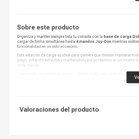
Base De Carga, Cable De Carga,
¿Qué incluye en la caja?
Manual De Uso
Modelo
NS-017
Sobre este producto
Marca
Dobe
Organiza y mantén siempre lista tu consola con la
base de carga Dob
cargar de forma simultánea hasta
4 mandos Joy-Con
mientras sostien
funcionalidad en un solo accesorio.
Esta estación de carga es ideal para gamers que desean mantener todo
juego, evitando extravíos y manteniendo tus accesorios en un mismo lug
cada mando.
Compatible con Nintendo Switch y Switch OLED, esta base ofrece practi
Ve
únicamente la base de carga, no se incluye la consola ni los 
Valoraciones del producto