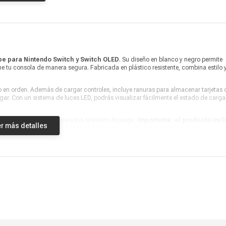
Producto digital
No
Vendido por
Coolbox
e para Nintendo Switch y Switch OLED
. Su diseño en blanco y negro permite
e tu consola de manera segura. Fabricada en plástico resistente, combina estilo 
 en orden. Además de cargar controles, incluye ranuras para almacenar tarjetas 
ar. Con un sistema de luces LED, podrás visualizar fácilmente el estado de carga
cidad y organización para tus sesiones de juego.
Importante: el producto incl
r más detalles
mandos Joy-Con
. Una solución perfecta para optimizar tu espacio gamer.