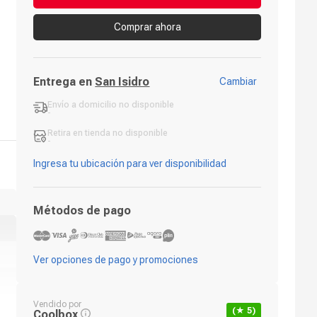
Comprar ahora
Entrega en
San Isidro
Cambiar
Envío a domicilio
no disponible
-
Retira en tienda
no disponible
-
Ingresa tu ubicación para ver disponibilidad
Métodos de pago
Ver opciones de pago y promociones
Vendido por
(★
5
)
Coolbox