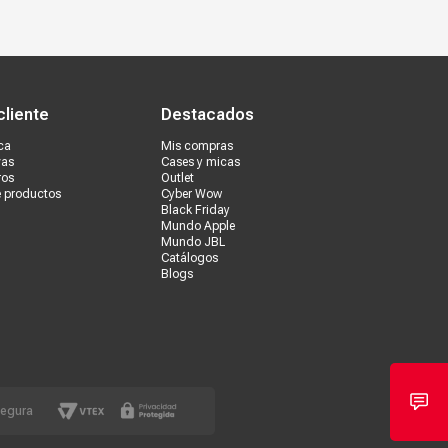
s tiendas
Ventas corporativas
cliente
Destacados
ca
Mis compras
vas
Cases y micas
ros
Outlet
e productos
Cyber Wow
Black Friday
Mundo Apple
Mundo JBL
Catálogos
Blogs
segura