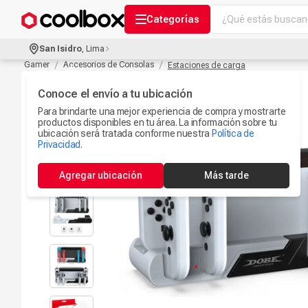
¿Qué estás buscand
Categorías
Términos más bu
San Isidro
,
Lima
Audífonos Con B
Gamer
Accesorios de Consolas
Estaciones de carga
1
.
Celulares
Conoce el envío a tu ubicación
2
.
Para brindarte una mejor experiencia de compra y mostrarte
Ipad
3
.
productos disponibles en tu área. La información sobre tu
ubicación será tratada conforme nuestra
Política de
Iphone 17
Privacidad
.
4
.
Microfono
5
.
Agregar ubicación
Más tarde
Camaras Seguri
6
.
Ps5
7
.
Parlantes Blueto
8
.
Accesorios Com
9
.
Smartwach
10
.