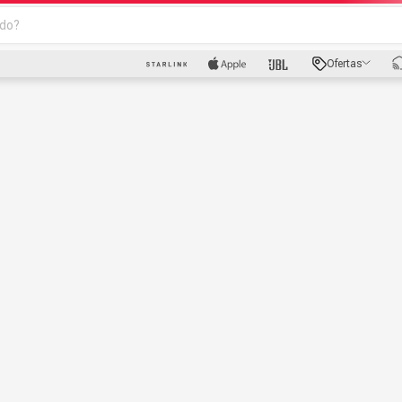
o?
scados
Ofertas
luetooth
dad
oth
puto