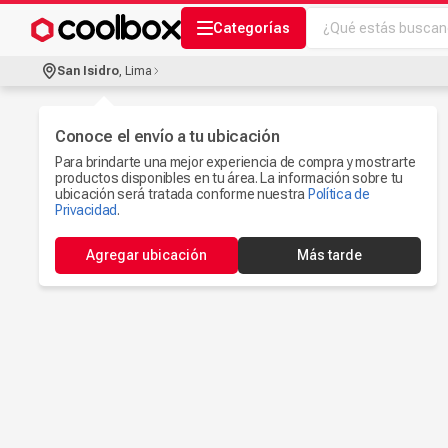
¿Qué estás buscand
Categorías
Términos más bu
San Isidro
,
Lima
Audífonos Con B
1
.
Celulares
Conoce el envío a tu ubicación
2
.
Para brindarte una mejor experiencia de compra y mostrarte
Ipad
3
.
productos disponibles en tu área. La información sobre tu
ubicación será tratada conforme nuestra
Política de
Microfono
Privacidad
.
4
.
Iphone 17
5
.
Agregar ubicación
Más tarde
Ps5
6
.
Camaras Seguri
7
.
Parlantes Blueto
8
.
Smartwach
9
.
Accesorios Com
10
.