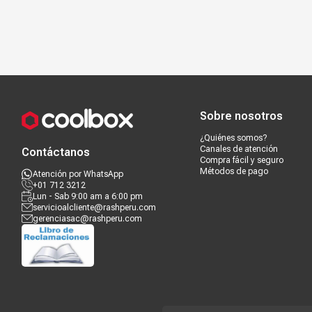
Compra segura
Términos y c
Sobre nosotros
¿Quiénes somos?
Canales de atención
Contáctanos
Compra fácil y seguro
Métodos de pago
Atención por WhatsApp
+01 712 3212
Lun - Sab 9:00 am a 6:00 pm
servicioalcliente@rashperu.com
gerenciasac@rashperu.com