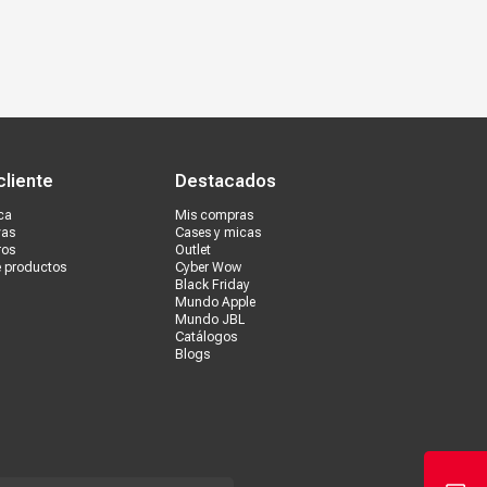
s tiendas
Ventas corporativas
cliente
Destacados
ca
Mis compras
vas
Cases y micas
ros
Outlet
e productos
Cyber Wow
Black Friday
Mundo Apple
Mundo JBL
Catálogos
Blogs