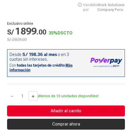
Vendido
Work Solutions
por
Company Peru
Exclusivo online
1899
S/
.
00
35%
DSCTO
S/
2929
.
00
－
＋
¡Menos de 10 unidades disponibles!
Añadir al carrito
Comprar ahora