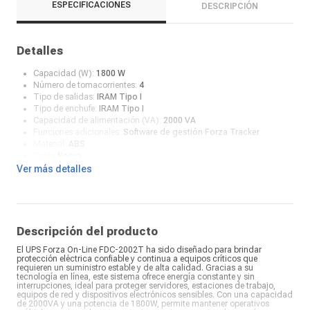
ESPECIFICACIONES
DESCRIPCIÓN
Detalles
Capacidad (W):
1800 W
Número de tomacorrientes:
4
Tipo de salidas:
IRAM Tipo I
Tipo de enchufe:
IRAM Tipo I
Capacidad de alimentación (VA):
2000 VA
Funciones adicionales:
Software de gestión Forza Tracker
Material:
ABS
Color:
Negro
¿Qué incluye en la caja?:
UPS Forza On-Line, 220V, 2000VA, 1600W,
Ver más detalles
FDC-2002T, 4 salidas
Descripción del producto
El UPS Forza On-Line FDC-2002T ha sido diseñado para brindar
protección eléctrica confiable y continua a equipos críticos que
requieren un suministro estable y de alta calidad. Gracias a su
tecnología en línea, este sistema ofrece energía constante y sin
interrupciones, ideal para proteger servidores, estaciones de trabajo,
equipos de red y dispositivos electrónicos sensibles. Con una capacidad
de 2000VA y una potencia de 1800W, permite mantener operativos