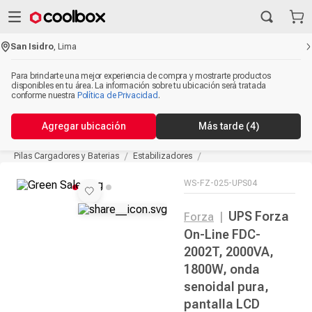
San Isidro
,
Lima
Para brindarte una mejor experiencia de compra y mostrarte productos
disponibles en tu área. La información sobre tu ubicación será tratada
conforme nuestra
Política de Privacidad
.
Agregar ubicación
Más tarde
(4)
Pilas Cargadores y Baterias
Estabilizadores
WS-FZ-025-UPS04
UPS Forza
Forza
|
On-Line FDC-
2002T, 2000VA,
1800W, onda
senoidal pura,
pantalla LCD