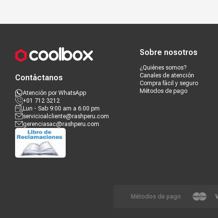
Compra segura
Términos y c
Sobre nosotros
¿Quiénes somos?
Canales de atención
Contáctanos
Compra fácil y seguro
Métodos de pago
Atención por WhatsApp
+01 712 3212
Lun - Sab 9:00 am a 6:00 pm
servicioalcliente@rashperu.com
gerenciasac@rashperu.com
Métodos de pago