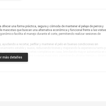
Ancho
15 cm
Profundidad
15 cm
Peso
0.5 kg
ofrecer una forma práctica, segura y cómoda de mantener el pelaje de perros y
Garantía
6 meses
 mascotas que buscan una alternativa económica y funcional frente a las visitas
gonómico facilita el manejo durante el corte, permitiendo realizar sesiones de
Producto digital
No
s, ayudando a recortar, perfilar y mantener el pelo en buenas condiciones sin
Vendido por
Marketplace
onamiento estable y suave, reduciendo tirones y mejorando la experiencia tanto 
ar, retoques rápidos y cortes completos en casa, brindando mayor autonomía en 
ica para familias con una o varias mascotas, permitiendo ahorrar tiempo y dinero
r más detalles
olor verde que aporta un toque moderno y fresco al equipo de cuidado para
ncia durante el uso continuo, permitiendo un manejo confiable en el día a día. Es
fácil de usar, perfecta para mantener a perros y gatos siempre bien presentados. 
ca y segura, mejorando notablemente la experiencia de grooming en casa.