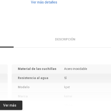
Ver más detalles
DESCRIPCIÓN
Material de las cuchillas
Acero inoxidable
Resistencia al agua
Sí
Modelo
kpet
Marca
kemei
Ver más
Alto
15 cm