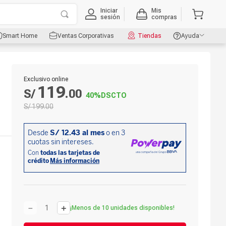
Iniciar
Mis
sesión
compras
Smart Home
Ventas Corporativas
Tiendas
Ayuda
Exclusivo online
119
S/
.
00
40%
DSCTO
S/
199
.
00
－
＋
¡Menos de 10 unidades disponibles!