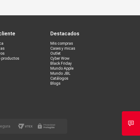
s tiendas
Ventas corporativas
cliente
Destacados
ca
Mis compras
vas
Cases y micas
ros
Outlet
e productos
Cyber Wow
Black Friday
Mundo Apple
Mundo JBL
Catálogos
Blogs
segura