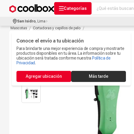
¿Qué estás buscand
Categorías
Términos más bu
San Isidro
,
Lima
Audífonos Con B
Mascotas
Cortadoras y cepillos de pelo
1
.
Celulares
Conoce el envío a tu ubicación
2
.
Para brindarte una mejor experiencia de compra y mostrarte
Ipad
3
.
productos disponibles en tu área. La información sobre tu
ubicación será tratada conforme nuestra
Política de
Iphone 17
Privacidad
.
4
.
Microfono
5
.
Agregar ubicación
Más tarde
Camaras Seguri
6
.
Ps5
7
.
Parlantes Blueto
8
.
Accesorios Com
9
.
Smartwach
10
.