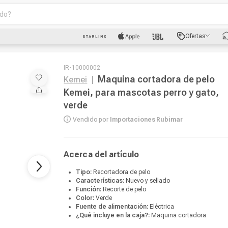
o?
scados
Ofertas
luetooth
IR-10000002
Maquina cortadora de pelo
Kemei
|
Kemei, para mascotas perro y gato,
verde
Vendido por
Importaciones Rubimar
dad
Acerca del artículo
oth
Tipo:
Recortadora de pelo
Características:
Nuevo y sellado
Función:
Recorte de pelo
puto
Color:
Verde
Fuente de alimentación:
Eléctrica
¿Qué incluye en la caja?:
Maquina cortadora