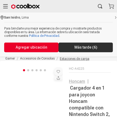
San Isidro
,
Lima
Para brindarte una mejor experiencia de compra y mostrarte productos
disponibles en tu área. La información sobre tu ubicación será tratada
conforme nuestra
Política de Privacidad
.
Agregar ubicación
Más tarde
(5)
Gamer
Accesorios de Consolas
Estaciones de carga
HC-A4225
Honcam
|
Cargador 4 en 1
para joycon
Honcam
compatible con
Nintendo Switch 2,