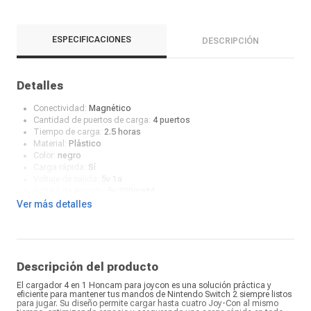
ESPECIFICACIONES
DESCRIPCIÓN
Detalles
Conectividad:
Magnético
Cantidad de puertos de carga:
4 puertos
Tiempo de carga:
2.5 horas
Material:
Plástico
Color:
negro
Carga rápida:
Sí
Voltaje de salida:
5v 1a
Voltaje de entrada:
5v 200ma*4
Longitud del Cable:
80 cm
Ver más detalles
Puertos USB:
USB A-USB C
¿Qué incluye en la caja?:
base de carga, cable
Descripción del producto
El cargador 4 en 1 Honcam para joycon es una solución práctica y
eficiente para mantener tus mandos de Nintendo Switch 2 siempre listos
para jugar. Su diseño permite cargar hasta cuatro Joy-Con al mismo