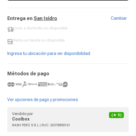
Entrega en
San Isidro
Cambiar
Envío a domicilio
no disponible
-
Retira en tienda
no disponible
-
Ingresa tu ubicación para ver disponibilidad
Métodos de pago
Ver opciones de pago y promociones
Vendido por
(★
5
)
Coolbox
RASH PERÚ S.R.L
| RUC:
20378890161