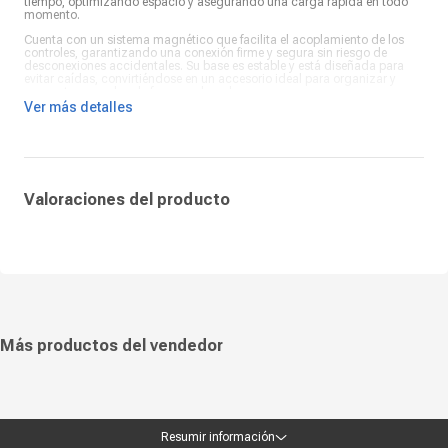
tiempo, optimizando espacio y asegurando una carga rápida en todo
momento.
Cuenta con un sistema magnético que facilita el acoplamiento de los
controles, garantizando una conexión firme y segura sin riesgo de
desconexiones accidentales. Su base es estable y está diseñada para
evitar caídas, convirtiéndose en un accesorio ideal para organizar y
cargar tus mandos de forma ordenada.
Ver más detalles
Con un acabado en color negro moderno y discreto, combina
perfectamente con cualquier setup gamer. Es una herramienta
indispensable para usuarios que buscan comodidad, eficiencia y un
cargador confiable que mantenga su colección de Joy-Con lista para
largas sesiones de juego.
Valoraciones del producto
Más productos del vendedor
Resumir información