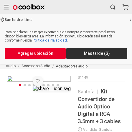
San Isidro
,
Lima
Para brindarte una mejor experiencia de compra y mostrarte productos
disponibles en tu área. La información sobre tu ubicación será tratada
conforme nuestra
Política de Privacidad
.
Agregar ubicación
Más tarde
(2)
Audio
Accesorios Audio
Adaptadores audio
S1149
Kit
Santofa
|
Convertidor de
Audio Optico
Digital a RCA
3.5mm + 3 cables
Vendido
Santofa