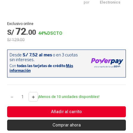
por
Electronics
Exclusivo online
72
S/
.
00
44%
DSCTO
S/
129
.
00
－
＋
¡Menos de 10 unidades disponibles!
Añadir al carrito
Comprar ahora