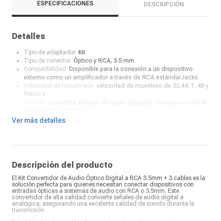
ESPECIFICACIONES
DESCRIPCIÓN
Detalles
Tipo de adaptador:
Kit
Tipo de conector:
Óptico y RCA, 3.5 mm
Compatibilidad:
Disponible para la conexión a un dispositivo
externo como un amplificador a través de RCA estándarJacks.
Velocidad de transmisión:
velocidad de muestreo de 32,44, 1, 48 y
96KHz4
Función:
Convierte señales de audio digitales coaxiales o toslink
en audio L/R analógico.
Características extras:
La señal óptica Digital Coaxial Toslink al
Ver más detalles
convertidor de Audio analógico está diseñada para cambiar de
audio doméstico o profesional,
Color:
Negro
Descripción del producto
El Kit Convertidor de Audio Óptico Digital a RCA 3.5mm + 3 cables es la
solución perfecta para quienes necesitan conectar dispositivos con
entradas ópticas a sistemas de audio con RCA o 3.5mm. Este
convertidor de alta calidad convierte señales de audio digital a
analógica, asegurando una excelente calidad de sonido durante la
transmisión.