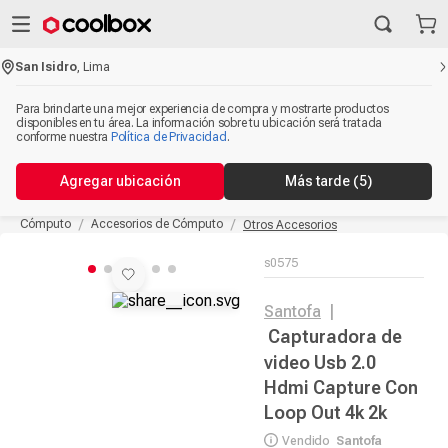
San Isidro
,
Lima
Para brindarte una mejor experiencia de compra y mostrarte productos
disponibles en tu área. La información sobre tu ubicación será tratada
conforme nuestra
Política de Privacidad
.
Agregar ubicación
Más tarde
(5)
Cómputo
Accesorios de Cómputo
Otros Accesorios
s0575
Santofa
|
Capturadora de
video Usb 2.0
Hdmi Capture Con
Loop Out 4k 2k
Vendido
Santofa