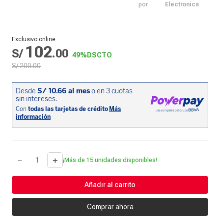
por
Electronics
Exclusivo online
102
S/
.
00
49%
DSCTO
S/
200
.
00
－
＋
¡Más de 15 unidades disponibles!
Añadir al carrito
Comprar ahora