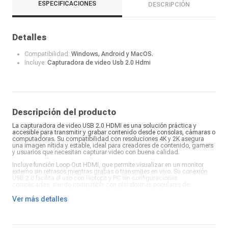
ESPECIFICACIONES
DESCRIPCIÓN
Detalles
Compatibilidad:
Windows, Android y MacOS.
Incluye:
Capturadora de video Usb 2.0 Hdmi
Descripción del producto
La capturadora de video USB 2.0 HDMI es una solución práctica y
accesible para transmitir y grabar contenido desde consolas, cámaras o
computadoras. Su compatibilidad con resoluciones 4K y 2K asegura
una imagen nítida y estable, ideal para creadores de contenido, gamers
y usuarios que necesitan capturar video con buena calidad.
Incluye función Loop Out HDMI, que permite visualizar en un monitor
externo sin retrasos mientras grabas o transmites en vivo. Su conexión
USB 2.0 facilita el uso con laptops y PC sin configuraciones
complicadas, siendo compatible con plataformas populares de
streaming, videoconferencias y edición.
Ver más detalles
Compacta y fácil de transportar, es una opción excelente para quienes
buscan una herramienta confiable y versátil para crear contenido, dictar
clases, realizar presentaciones o mejorar la calidad de sus
transmisiones en redes sociales y plataformas de streaming.