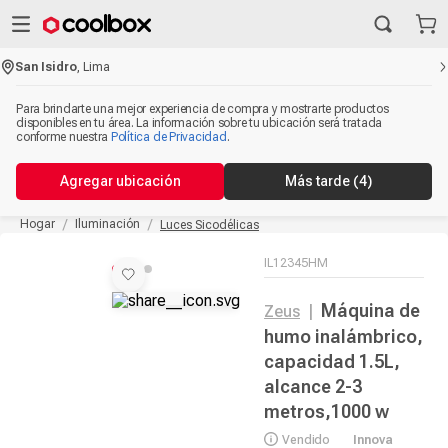
San Isidro
,
Lima
Para brindarte una mejor experiencia de compra y mostrarte productos
disponibles en tu área. La información sobre tu ubicación será tratada
conforme nuestra
Política de Privacidad
.
Agregar ubicación
Más tarde
(4)
Hogar
Iluminación
Luces Sicodélicas
IL12345HM
Máquina de
Zeus
|
humo inalámbrico,
capacidad 1.5L,
alcance 2-3
metros,1000 w
Vendido
Innova