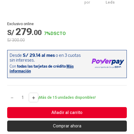
por
Leds
Exclusivo online
279
S/
.
00
7%
DSCTO
S/
300
.
00
－
＋
¡Más de 15 unidades disponibles!
Añadir al carrito
Comprar ahora