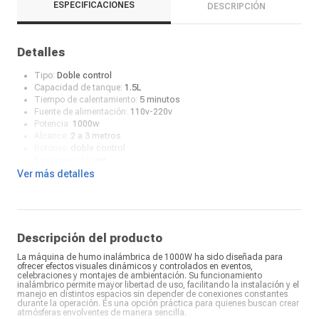
ESPECIFICACIONES
DESCRIPCIÓN
Detalles
Tipo:
Doble control
Capacidad de tanque:
1.5L
Tiempo de calentamiento:
5 minutos
Fuente de alimentación:
110v-220v
Potencia:
1000w
Alcance:
2 a 3 metros
Botones:
doble control
Funciones LED:
no
Incluye:
una botella de un litro para su optimo uso, manual parante
Ver más detalles
tornillo y doble control
Descripción del producto
La máquina de humo inalámbrica de 1000W ha sido diseñada para
ofrecer efectos visuales dinámicos y controlados en eventos,
celebraciones y montajes de ambientación. Su funcionamiento
inalámbrico permite mayor libertad de uso, facilitando la instalación y el
manejo en distintos espacios sin depender de conexiones constantes
durante la operación. Es una opción práctica para quienes buscan crear
atmósferas envolventes de manera sencilla.