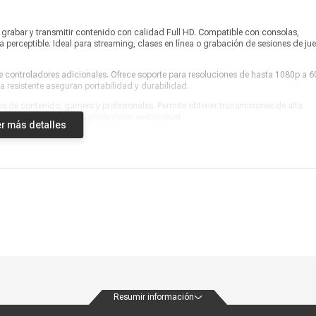
grabar y transmitir contenido con calidad Full HD. Compatible con consolas,
a perceptible. Ideal para streaming, clases en línea o grabación de sesiones de ju
ere controladores adicionales. Ofrece soporte para resoluciones de hasta 1080p a 6
 resistente aseguran portabilidad y durabilidad.
 de contenido, gamers y profesionales. Permite obtener transmisiones de alta
ráctica para mejorar tu producción audiovisual.
r más detalles
Resumir información
ondiciones
Políticas de privacidad
Canales de atención
Vende con nosotros
Nuestra