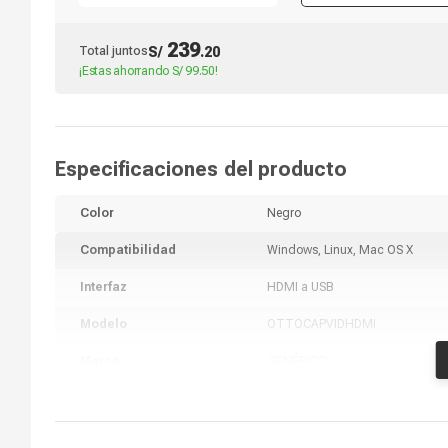
239
Total juntos
S/
.
20
¡Estas ahorrando
S/ 99.50
!
Especificaciones del producto
Color
Negro
Compatibilidad
Windows, Linux, Mac OS X
Interfaz
HDMI a USB
Modelo
OTTOCAPVIDHDMI
Marca
GENÉRICO
Alto
3 cm