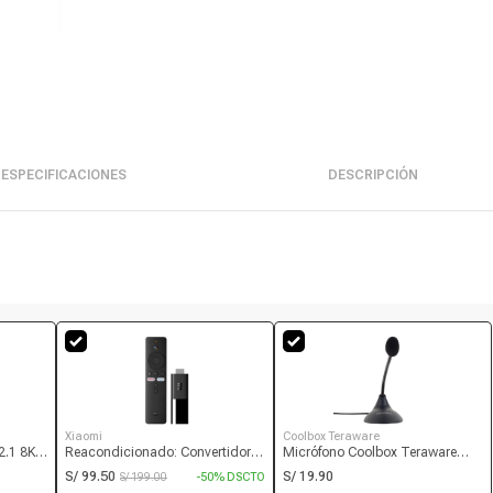
ESPECIFICACIONES
DESCRIPCIÓN
Xiaomi
Coolbox Teraware
.1 8K,
Reacondicionado: Convertidor a
Micrófono Coolbox Teraware
smart TV Xiaomi Mi TV Stick
JTHT101, conexión 3.5 mm,
S/ 99.50
S/ 19.90
S/ 199.00
-50% DSCTO
Full HD, 8GB, 1GB ram, versión
16Hz - 20000Hz, cable 1.6