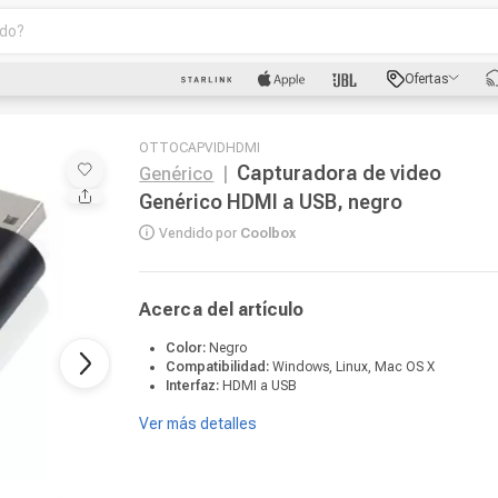
o?
scados
Ofertas
luetooth
OTTOCAPVIDHDMI
Capturadora de video
Genérico
|
Genérico HDMI a USB, negro
Vendido por
Coolbox
dad
Acerca del artículo
Color:
Negro
Compatibilidad:
Windows, Linux, Mac OS X
oth
Interfaz:
HDMI a USB
puto
Ver más detalles