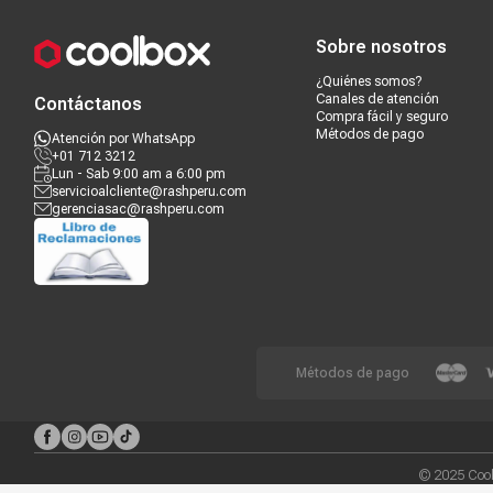
Sobre nosotros
¿Quiénes somos?
Canales de atención
Contáctanos
Compra fácil y seguro
Métodos de pago
Atención por WhatsApp
+01 712 3212
Lun - Sab 9:00 am a 6:00 pm
servicioalcliente@rashperu.com
gerenciasac@rashperu.com
Métodos de pago
© 2025 Cool