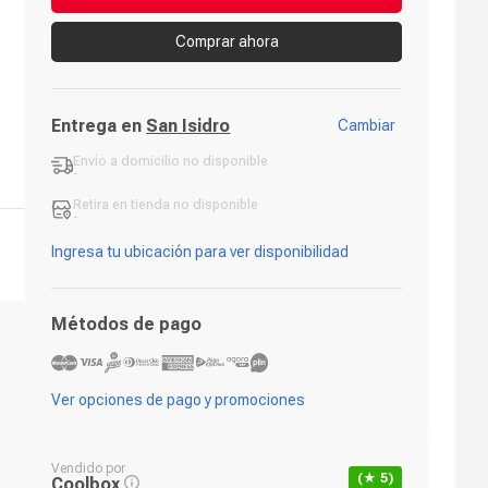
Comprar ahora
Entrega en
San Isidro
Cambiar
Envío a domicilio
no disponible
-
Retira en tienda
no disponible
-
Ingresa tu ubicación para ver disponibilidad
Métodos de pago
Ver opciones de pago y promociones
Vendido por
(★
5
)
Coolbox