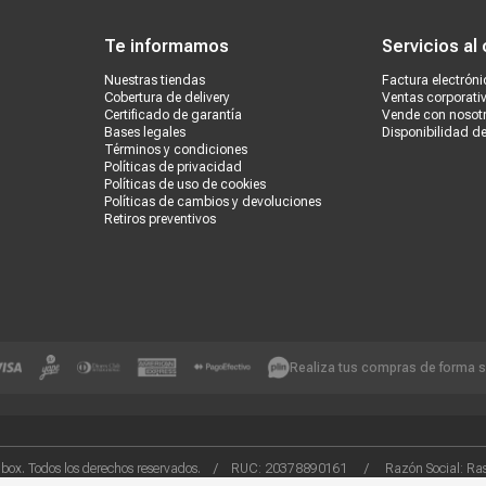
Te informamos
Servicios al 
Nuestras tiendas
Factura electróni
Cobertura de delivery
Ventas corporati
Certificado de garantía
Vende con nosot
Bases legales
Disponibilidad d
Términos y condiciones
Políticas de privacidad
Políticas de uso de cookies
Políticas de cambios y devoluciones
Retiros preventivos
Realiza tus compras de forma 
box. Todos los derechos reservados. / RUC: 20378890161 / Razón Social: Rash