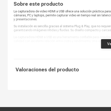
Sobre este producto
La capturadora de video HDMI a USB ofrece una solución práctica para 
cámaras, PC y laptops, permite capturar video en tiempo real sin latenci
y presentaciones.
Su instalación es sencilla gracias al sistema Plug & Play, que no requi
garantizando imágenes nítidas y fluidas. Su diseño compacto y carcasa
La capturadora HDMI a USB es una herramienta confiable para creadores
calidad con excelente relación entre costo y rendimiento. Una opción p
Ve
Valoraciones del producto
Compra segura
Términos y c