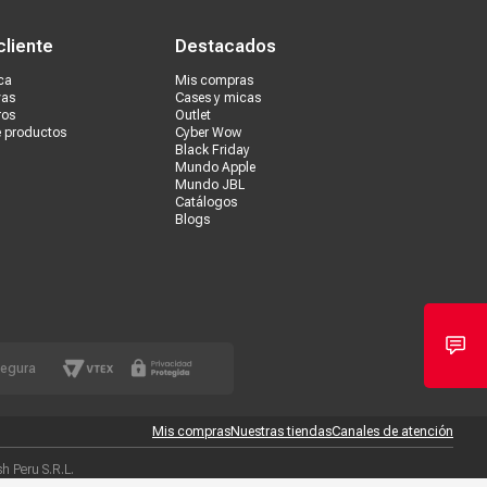
cliente
Destacados
ca
Mis compras
vas
Cases y micas
ros
Outlet
e productos
Cyber Wow
Black Friday
Mundo Apple
Mundo JBL
Catálogos
Blogs
segura
Mis compras
Nuestras tiendas
Canales de atención
 Peru S.R.L.