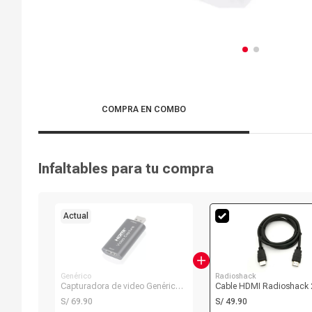
COMPRA EN COMBO
Infaltables para tu compra
Actual
Genérico
Radioshack
Capturadora de video Genérico
Cable HDMI Radioshack 2
HDMI a USB, negro
macho a macho, 1.8 m
S/ 69.90
S/ 49.90