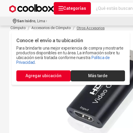
¿Qué estás buscand
Categorías
Términos más bu
San Isidro
,
Lima
Audífonos Con B
Cómputo
Accesorios de Cómputo
Otros Accesorios
1
.
Celulares
Conoce el envío a tu ubicación
2
.
Para brindarte una mejor experiencia de compra y mostrarte
Ipad
3
.
productos disponibles en tu área. La información sobre tu
ubicación será tratada conforme nuestra
Política de
Iphone 17
Privacidad
.
4
.
Camaras Seguri
5
.
Agregar ubicación
Más tarde
Ps5
6
.
Microfono
7
.
Parlantes Blueto
8
.
Accesorios Com
9
.
Smartwach
10
.