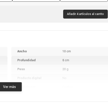
US + control remoto con Google
metros, negro
Assistant Android TV
Añadir 4 artículos al carrito
Ancho
10 cm
Profundidad
8 cm
Peso
20 g
Producto digital
No
Ver más
Vendido por
Coolbox