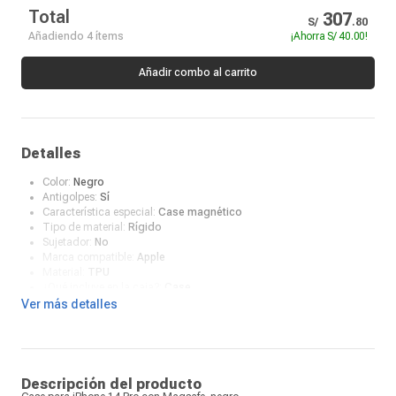
Total
307
S/
.
80
Añadiendo 4 ítems
¡Ahorra
S/ 40.00
!
Añadir combo al carrito
Detalles
Color:
Negro
Antigolpes:
Sí
Característica especial:
Case magnético
Tipo de material:
Rígido
Sujetador:
No
Marca compatible:
Apple
Material:
TPU
¿Qué incluye en la caja?:
Case
Ver más detalles
Descripción del producto