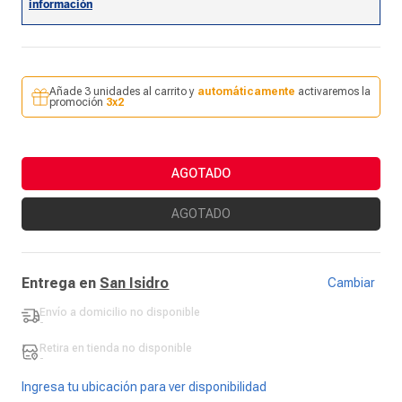
Añade 3 unidades al carrito y
automáticamente
activaremos la
promoción
3x2
AGOTADO
AGOTADO
Entrega en
San Isidro
Cambiar
Envío a domicilio
no disponible
-
Retira en tienda
no disponible
-
Ingresa tu ubicación para ver disponibilidad