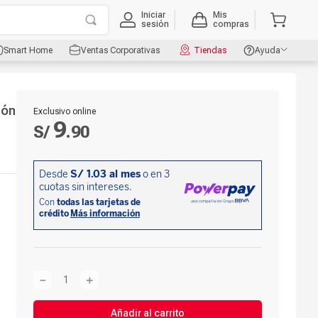
Iniciar
Mis
sesión
compras
Smart Home
Ventas Corporativas
Tiendas
Ayuda
ión
Exclusivo online
9
S/
.
90
－
＋
Añadir al carrito