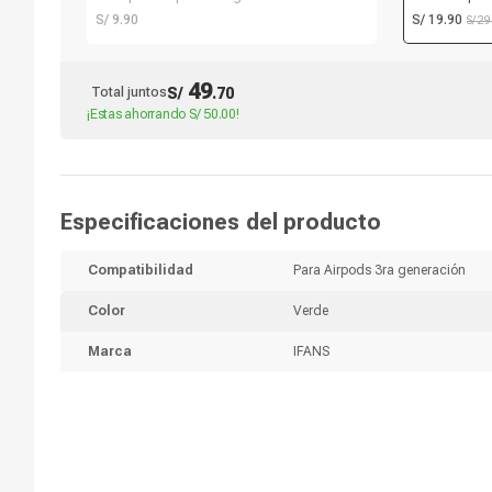
equipos portá
S/ 9.90
S/ 19.90
S/ 2
49
Total juntos
S/
.
70
¡Estas ahorrando
S/ 50.00
!
Especificaciones del producto
Compatibilidad
Para Airpods 3ra generación
Color
Verde
Marca
IFANS