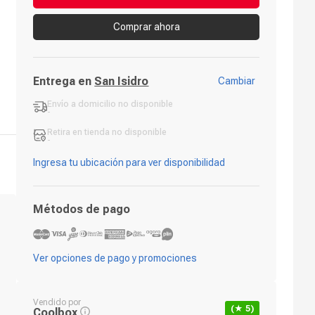
Comprar ahora
Entrega en
San Isidro
Cambiar
Envío a domicilio
no disponible
-
Retira en tienda
no disponible
-
Ingresa tu ubicación para ver disponibilidad
Métodos de pago
Ver opciones de pago y promociones
Vendido por
(★
5
)
Coolbox