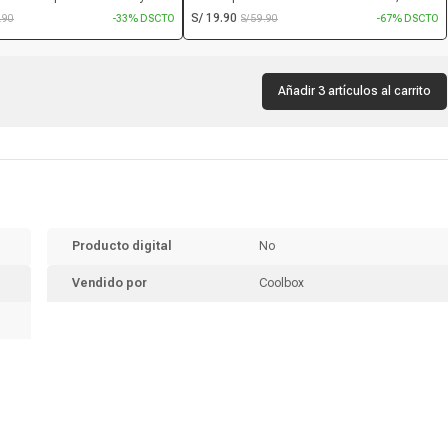
tiles
transmisión 480Mbps, salida 5V/3A, 2 m,
S/ 19.90
9.90
-33% DSCTO
S/ 59.90
-67% DSCTO
negro
Añadir 3 artículos al carrito
Producto digital
No
Vendido por
Coolbox