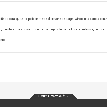
señado para ajustarse perfectamente al estuche de carga. Ofrece una barrera cont
do, mientras que su diseño ligero no agrega volumen adicional. Además, permite
nte.
Resumir información
ondiciones
Políticas de privacidad
Canales de atención
Vende con nosotros
Nuestra