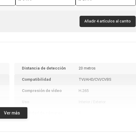
capacidad, negro
Añadir 4 artículos al carrito
Distancia de detección
20 metros
Compatibilidad
TVI/AHD/CVI/CVBS
Compresión de vídeo
H.265
Uso
Interior / Exterior
Ver más
Cantidad de cámaras
5
Color
Blanco
Cámaras Seguridad Kit 5