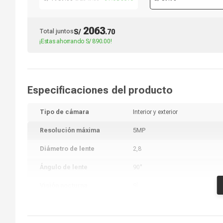
Audio Incorporado + Disco Duro
metros, azul
2Tb
2063
Total juntos
S/
.
70
¡Estas ahorrando
S/ 890.00
!
Especificaciones del producto
Tipo de cámara
Interior y exterior
Resolución máxima
5MP
Diámetro de lente
2,8
Ángulo de lente
90°
Visión nocturna
Sí
Alcance de visión nocturna
20 metros
Conexión Wi-fi
No