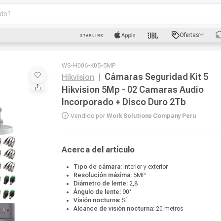
o?
scados
Ofertas
luetooth
WS-H006-K05-5MP
Cámaras Seguridad Kit 5
Hikvision
|
Hikvision 5Mp - 02 Camaras Audio
Incorporado + Disco Duro 2Tb
dad
Vendido por
Work Solutions Company Peru
Acerca del artículo
oth
Tipo de cámara:
Interior y exterior
Resolución máxima:
5MP
Diámetro de lente:
2,8
puto
Ángulo de lente:
90°
Visión nocturna:
Sí
Alcance de visión nocturna:
20 metros