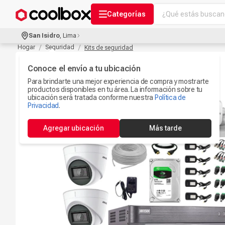
¿Qué estás buscand
Categorías
Términos más bu
San Isidro
,
Lima
Audífonos Con B
Hogar
Seguridad
Kits de seguridad
1
.
Celulares
Conoce el envío a tu ubicación
2
.
Para brindarte una mejor experiencia de compra y mostrarte
Ipad
3
.
productos disponibles en tu área. La información sobre tu
ubicación será tratada conforme nuestra
Política de
Iphone 17
Privacidad
.
4
.
Camaras Seguri
5
.
Agregar ubicación
Más tarde
Ps5
6
.
Microfono
7
.
Parlantes Blueto
8
.
Accesorios Com
9
.
Smartwach
10
.