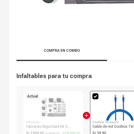
COMPRA EN COMBO
Infaltables para tu compra
Actual
Hikvision
Coolbox Teraware
Cámaras Seguridad Kit 5
Cable de red Coolbox Te
Hikvision 5Mp - 02 Camaras
cat6, conector rj45, 250
S/ 1959.00
S/ 39.90
S/ 2849.00
-31% DSCTO