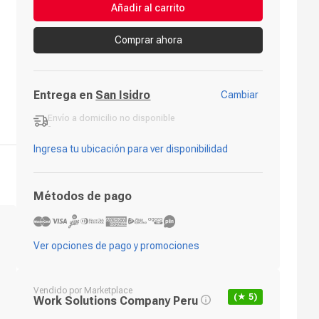
Añadir al carrito
Comprar ahora
Entrega en
San Isidro
Cambiar
Envío a domicilio
no disponible
-
Ingresa tu ubicación para ver disponibilidad
Métodos de pago
Ver opciones de pago y promociones
Vendido por
Marketplace
(★
5
)
Work Solutions Company Peru