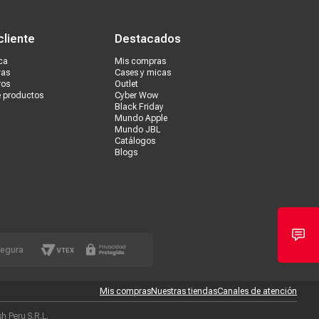
s tiendas
Ventas corporativas
cliente
Destacados
ca
Mis compras
vas
Cases y micas
ros
Outlet
e productos
Cyber Wow
Black Friday
Mundo Apple
Mundo JBL
Catálogos
Blogs
segura
Mis compras
Nuestras tiendas
Canales de atención
 Peru S.R.L.