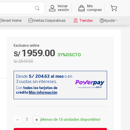
Iniciar
Mis
sesión
compras
Smart Home
Ventas Corporativas
Tiendas
Ayuda
Exclusivo online
1959
00
S/
.
31%
DSCTO
S/
2849
.
00
－
＋
¡Menos de 10 unidades disponibles!