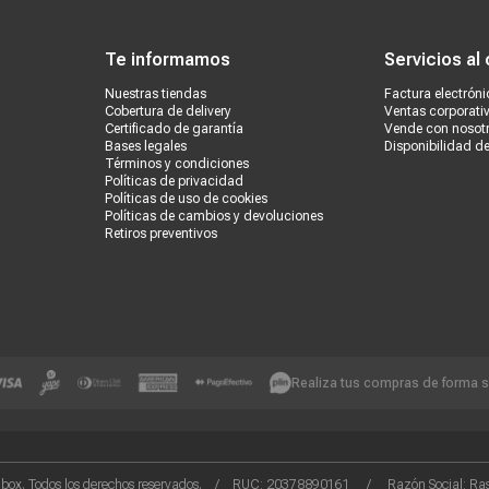
ondiciones
Políticas de privacidad
Canales de atención
Vende con nosotros
Nuestra
Te informamos
Servicios al 
Nuestras tiendas
Factura electróni
Cobertura de delivery
Ventas corporati
Certificado de garantía
Vende con nosot
Bases legales
Disponibilidad d
Términos y condiciones
Políticas de privacidad
Políticas de uso de cookies
Políticas de cambios y devoluciones
Retiros preventivos
Realiza tus compras de forma 
box. Todos los derechos reservados. / RUC: 20378890161 / Razón Social: Rash