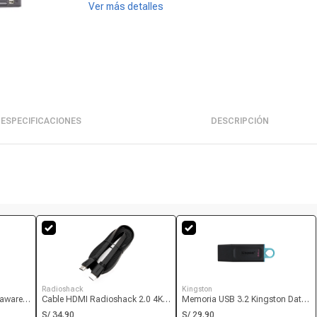
Ver más detalles
ESPECIFICACIONES
DESCRIPCIÓN
Radioshack
Kingston
raware
Cable HDMI Radioshack 2.0 4K
Memoria USB 3.2 Kingston Data
 mhz, 15
2.7 m
Traveler Exodia DTX 64GB de
S/ 34.90
S/ 29.90