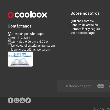
Compra segura
Términos y c
Sobre nosotros
¿Quiénes somos?
Canales de atención
Contáctanos
Compra fácil y seguro
Métodos de pago
Atención por WhatsApp
+01 712 3212
Lun - Sab 9:00 am a 6:00 pm
servicioalcliente@rashperu.com
gerenciasac@rashperu.com
Métodos de pago
© 2025 Cool