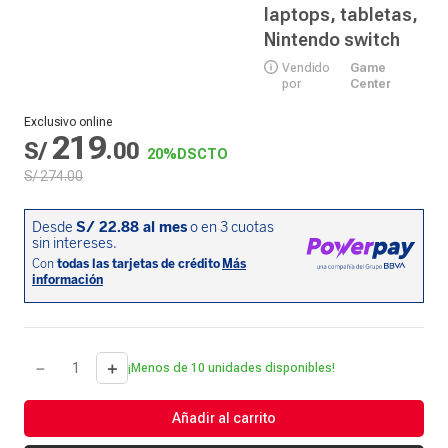
laptops, tabletas,
Nintendo switch
Vendido
Game
por
Center
Exclusivo online
219
S/
.
00
20%
DSCTO
S/
274
.
00
－
＋
¡Menos de 10 unidades disponibles!
Añadir al carrito