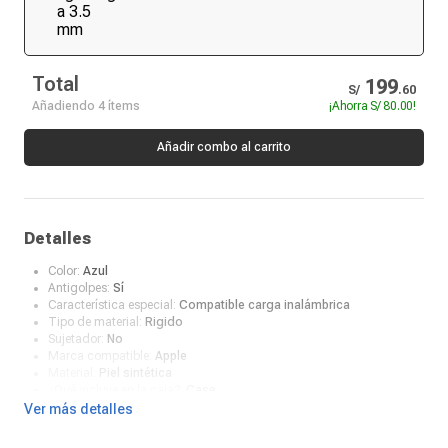
Total
199
S/
.
60
Añadiendo 4 ítems
¡Ahorra
S/ 80.00
!
Añadir combo al carrito
Detalles
Color:
Azul
Antigolpes:
Sí
Característica especial:
Compatible carga inalámbrica
Tipo de material:
Rigido
Sujetador:
No
Marca compatible:
Apple
Material:
Piel sintética
¿Qué incluye en la caja?:
Case
Ver más detalles