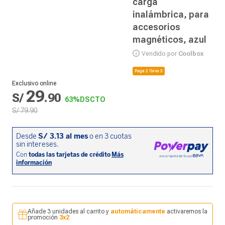
carga
inalámbrica, para
accesorios
magnéticos, azul
Vendido por
Coolbox
Paga 2 lleva 3
Exclusivo online
29
S/
.
90
63%
DSCTO
S/
79
.
90
Añade 3 unidades al carrito y
automáticamente
activaremos la
promoción
3x2