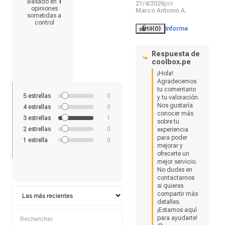
Basado en
1
21/4/2026
por
opiniones
Marco Antonio A.
sometidas a
control
Útil
(0)
Informe
Respuesta de
coolbox.pe
¡Hola! 
Agradecemos 
tu comentario 
5
estrellas
0
y tu valoración. 
Nos gustaría 
4
estrellas
0
conocer más 
3
estrellas
1
sobre tu 
2
estrellas
0
experiencia 
para poder 
1
estrella
0
mejorar y 
ofrecerte un 
mejor servicio. 
No dudes en 
contactarnos 
si quieres 
compartir más 
detalles. 
¡Estamos aquí 
para ayudarte! 