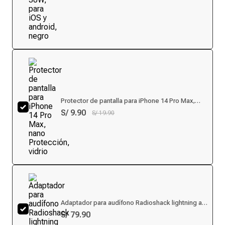
Protector de pantalla para iPhone 14 Pro Max,
nano Protección, vidrio
S/ 9.90
S/ 19.90
Adaptador para audífono Radioshack lightning a
3.5 mm
S/ 79.90