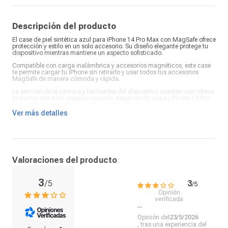
Descripción del producto
El case de piel sintética azul para iPhone 14 Pro Max con MagSafe ofrece
protección y estilo en un solo accesorio. Su diseño elegante protege tu
dispositivo mientras mantiene un aspecto sofisticado.
Compatible con carga inalámbrica y accesorios magnéticos, este case
te permite cargar tu iPhone sin retirarlo y usar todos tus accesorios
MagSafe de manera cómoda y rápida.
La sección de la cámara y los bordes del dispositivo cuentan con relieve
protector que evita golpes y rayones, asegurando que tu iPhone 14 Pro
Max se mantenga seguro y en perfecto estado.
Ver más detalles
Valoraciones del producto
3
/
5
3
/
5
Opinión
verificada
...
Opinión del
23/5/2026
, tras una experiencia del