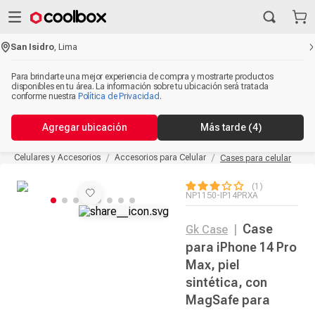
San Isidro
,
Lima
Para brindarte una mejor experiencia de compra y mostrarte productos
disponibles en tu área. La información sobre tu ubicación será tratada
conforme nuestra
Política de Privacidad
.
Agregar ubicación
Más tarde
(4)
Celulares y Accesorios
Accesorios para Celular
Cases para celular
1
NP1150-IP14PRXA
Case
Gk Case
|
para iPhone 14 Pro
Max, piel
sintética, con
MagSafe para