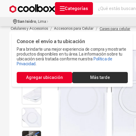
¿Qué estás buscand
Categorías
Términos más bu
San Isidro
,
Lima
Audífonos Con B
Celulares y Accesorios
Accesorios para Celular
Cases para celular
1
.
Celulares
Conoce el envío a tu ubicación
2
.
Para brindarte una mejor experiencia de compra y mostrarte
Ipad
3
.
productos disponibles en tu área. La información sobre tu
ubicación será tratada conforme nuestra
Política de
Iphone 17
Privacidad
.
4
.
Camaras Seguri
5
.
Agregar ubicación
Más tarde
Ps5
6
.
Microfono
7
.
Parlantes Blueto
8
.
Accesorios Com
9
.
Smartwach
10
.