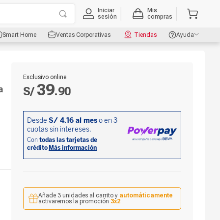
Iniciar
Mis
sesión
compras
Smart Home
Ventas Corporativas
Tiendas
Ayuda
Exclusivo online
39
a
S/
.
90
Añade 3 unidades al carrito y
automáticamente
activaremos la promoción
3x2