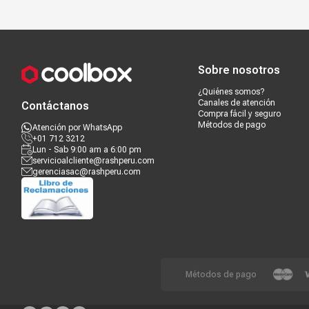
Compra segura
Términos y c
Sobre nosotros
¿Quiénes somos?
Canales de atención
Contáctanos
Compra fácil y seguro
Métodos de pago
Atención por WhatsApp
+01 712 3212
Lun - Sab 9:00 am a 6:00 pm
servicioalcliente@rashperu.com
gerenciasac@rashperu.com
Métodos de pago