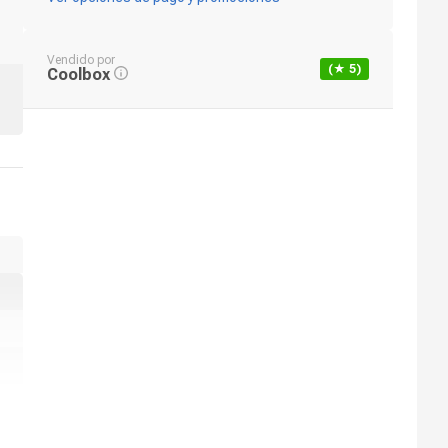
Vendido por
(★
5
)
Coolbox