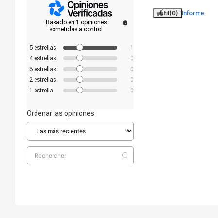
Útil
(0)
Informe
Basado en
1
opiniones
sometidas a control
5
estrellas
1
4
estrellas
0
3
estrellas
0
2
estrellas
0
1
estrella
0
Ordenar las opiniones