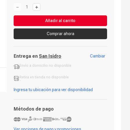
－
＋
Añadir al carrito
Comprar ahora
Entrega en
San Isidro
Cambiar
Envío a domicilio
no disponible
-
Retira en tienda
no disponible
-
Ingresa tu ubicación para ver disponibilidad
Métodos de pago
Ver opciones de pago y promociones