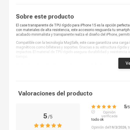
Sobre este producto
El case transparente de TPU rígido para iPhone 15 es la opción perfecta
con materiales de alta resistencia, este accesorio resguarda tu smartp
acabado minimalista y transparente realza el diseño del iPhone, permit
Compatible con la tecnología MagSafe, este case garantiza una carga 
magnéticos como billeteras y soportes. Gracias a su estructura rígida y
impactos. El material de TPU rígido asegura durabilidad y resistencia a
tiempo.
Ve
Su diseño inteligente incluye un relieve en la parte frontal que protege l
en la sección de cámaras para resguardar las lentes contra golpes o r
condiciones. Este case transparente con MagSafe es el accesorio idea
un solo producto.
Valoraciones del producto
5
/
5
Opinión
5
verificada
/
5
todo ok
Opinión del
19/3/2026
, 