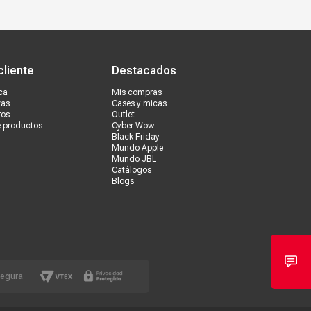
s tiendas
Ventas corporativas
cliente
Destacados
ca
Mis compras
vas
Cases y micas
ros
Outlet
e productos
Cyber Wow
Black Friday
Mundo Apple
Mundo JBL
Catálogos
Blogs
segura