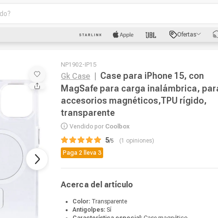
o?
scados
Ofertas
luetooth
NP1902-IP15
Case para iPhone 15, con
Gk Case
|
MagSafe para carga inalámbrica, par
accesorios magnéticos,TPU rígido,
transparente
dad
Vendido por
Coolbox
5
/
1
opiniones
Paga 2 lleva 3
oth
puto
Acerca del artículo
Color:
Transparente
Antigolpes:
Sí