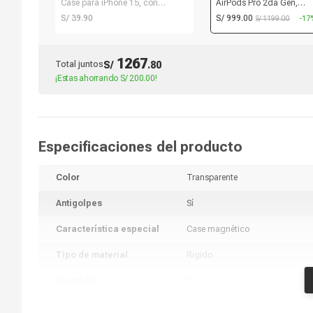
Case para iPhone 15, con
AirPods Pro 2da Gen,
MagSafe para carga
cancelación de ruido, res
S/ 39.90
S/ 999.00
S/ 1199.00
-17
inalámbrica, para accesorios
al agua IPX4, duración m
magnéticos,TPU rígido,
horas con estuche de ca
transparente
blanco
1267
Total juntos
S/
.
80
¡Estas ahorrando
S/ 200.00
!
Especificaciones del producto
Color
Transparente
Antigolpes
Sí
Característica especial
Case magnético
Tipo de material
Rigido
Sujetador
No
Marca compatible
Apple