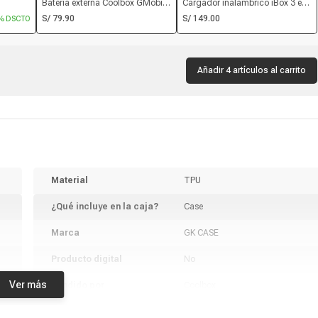
Batería externa Coolbox GMobile
Cargador inalámbrico iBox 3 en
istente
10000 mAh, 18W, puerto usb y
1, 15W, para iphone, apple watch
S/ 79.90
S/ 149.00
% DSCTO
áx. 30
tipo C, carga rápida, negro
y airpods, negro
rga,
Añadir 4 artículos al carrito
Material
TPU
¿Qué incluye en la caja?
Case
Marca
GK CASE
Producto digital
No
Ver más
Vendido por
Coolbox