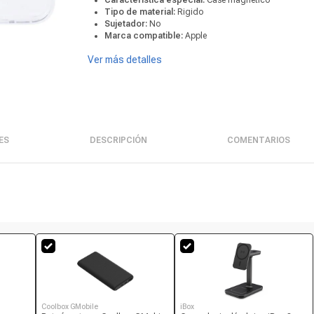
Característica especial:
Case magnético
Tipo de material:
Rigido
Sujetador:
No
Marca compatible:
Apple
Ver más detalles
ES
DESCRIPCIÓN
COMENTARIOS
Coolbox GMobile
iBox