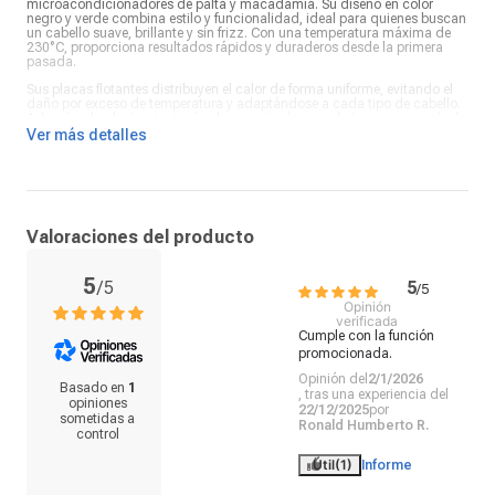
microacondicionadores de palta y macadamia. Su diseño en color
negro y verde combina estilo y funcionalidad, ideal para quienes buscan
un cabello suave, brillante y sin frizz. Con una temperatura máxima de
230°C, proporciona resultados rápidos y duraderos desde la primera
pasada.
Sus placas flotantes distribuyen el calor de forma uniforme, evitando el
daño por exceso de temperatura y adaptándose a cada tipo de cabello.
Además, el calentamiento rápido permite alcanzar la temperatura ideal
en solo segundos, facilitando una rutina de peinado más eficiente. Su
Ver más detalles
cable giratorio de 1.8 metros brinda libertad de movimiento, ofreciendo
comodidad durante el uso.
La Remington Shine Therapy combina tecnología, protección y
rendimiento en una sola herramienta. Ideal para uso diario o profesional,
deja el cabello con un acabado liso, brillante y saludable. Es la opción
perfecta para quienes desean un alisado efectivo con el beneficio
Valoraciones del producto
adicional de un tratamiento nutritivo en cada pasada.
5
/
5
5
/
5
Opinión
verificada
Cumple con la función 
promocionada.
Opinión del
2/1/2026
Basado en
1
, tras una experiencia del
opiniones
22/12/2025
por
sometidas a
Ronald Humberto R.
control
Útil
(1)
Informe