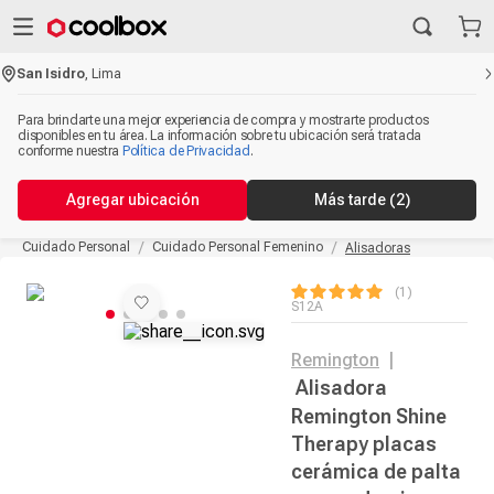
San Isidro
,
Lima
Para brindarte una mejor experiencia de compra y mostrarte productos
disponibles en tu área. La información sobre tu ubicación será tratada
conforme nuestra
Política de Privacidad
.
Agregar ubicación
Más tarde
(2)
Cuidado Personal
Cuidado Personal Femenino
Alisadoras
1
S12A
Remington
|
Alisadora
Remington Shine
Therapy placas
cerámica de palta