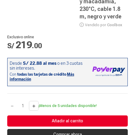
y macadamia,
230°C, cable 1.8
m, negro y verde
Vendido por
Coolbox
Exclusivo online
219
S/
.
00
－
＋
¡Menos de 5 unidades disponible!
Añadir al carrito
Comprar ahora