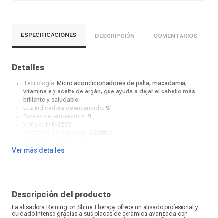
ESPECIFICACIONES
DESCRIPCIÓN
COMENTARIOS
Detalles
Tecnología:
Micro acondicionadores de palta, macadamia,
vitamina e y aceite de argán, que ayuda a dejar el cabello más
brillante y saludable.
Luz indicadora de encendido:
Sí
Niveles de temperatura:
9
Voltaje:
110-220V
Fuente de alimentación:
Eléctrica
Apagado automático:
Sí
Cable giratorio:
Sí
Ver más detalles
Largo del cable:
1.8 m
Panel digital:
Sí
Material de las placas:
Cerámica
Medida de cerámica:
10 cm (alto) x 2.5 cm (ancho)
Temperatura máxima:
230°C
Descripción del producto
Velocidad de calentamiento:
30 segundos
La alisadora Remington Shine Therapy ofrece un alisado profesional y
Color:
Negro
cuidado intenso gracias a sus placas de cerámica avanzada con
¿Qué incluye en la caja?:
Alisadora y manual de instrucción