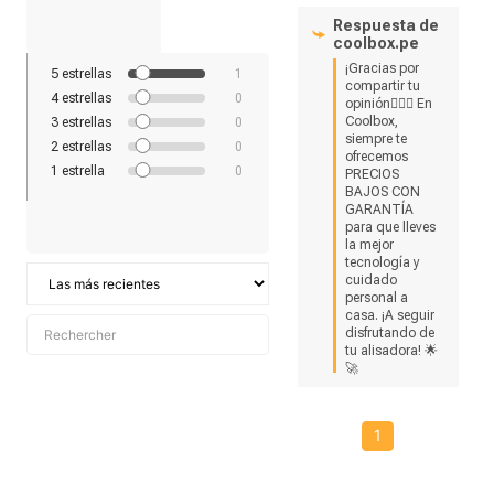
Respuesta de
coolbox.pe
¡Gracias por 
5
estrellas
1
compartir tu 
4
estrellas
0
opinión💇‍♀️✨ En 
Coolbox, 
3
estrellas
0
siempre te 
2
estrellas
0
ofrecemos 
1
estrella
0
PRECIOS 
BAJOS CON 
GARANTÍA 
para que lleves 
la mejor 
tecnología y 
cuidado 
personal a 
casa. ¡A seguir 
disfrutando de 
tu alisadora! 🌟
🚀
1