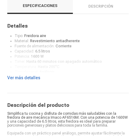
ESPECIFICACIONES
DESCRIPCIÓN
Detalles
Tipo:
Freidora aire
Material:
Revestimiento antiadherente
Fuente de alimentación:
Corriente
Capacidad:
6.5 litros
Potencia:
1600 W
Timer:
Hasta 60 minutos con apagado automático
Temperatura:
Hasta 200°C
Tipo de panel:
Análogo
Cantidad de programas:
1
Ver más detalles
Antiadherente:
Sí
Luz de encendido:
Sí
Color:
Negro
¿Qué incluye en la caja?:
Freidora
Descripción del producto
Simplifica tu cocina y disfruta de comidas más saludables con la
freidora de aire mecánica Imaco AF6516M. Con una potencia de 1600W
y una capacidad de 6.5 litros, esta freidora es ideal para preparar
porciones generosas y platos deliciosos para toda la familia.
Equipada con un práctico panel análogo, permite ajustar fácilmente la