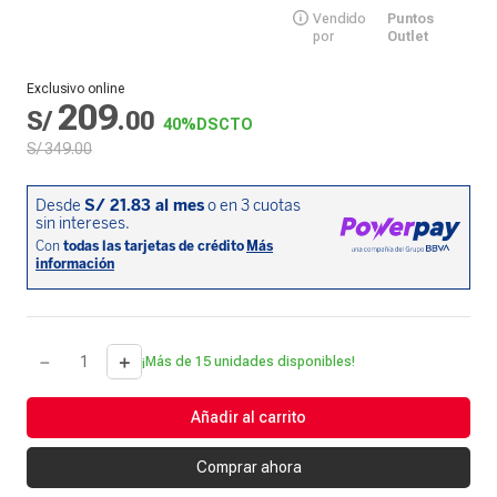
Vendido
Puntos
por
Outlet
Exclusivo online
209
S/
.
00
40%
DSCTO
S/
349
.
00
－
＋
¡Más de 15 unidades disponibles!
Añadir al carrito
Comprar ahora