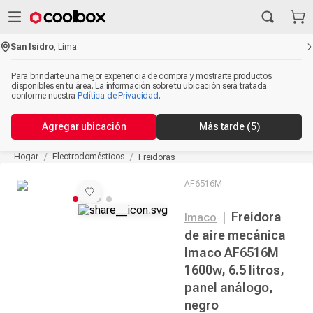
San Isidro
,
Lima
Para brindarte una mejor experiencia de compra y mostrarte productos
disponibles en tu área. La información sobre tu ubicación será tratada
conforme nuestra
Política de Privacidad
.
Agregar ubicación
Más tarde
(5)
Hogar
Electrodomésticos
Freidoras
AF6516M
Freidora
Imaco
|
de aire mecánica
Imaco AF6516M
1600w, 6.5 litros,
panel análogo,
negro