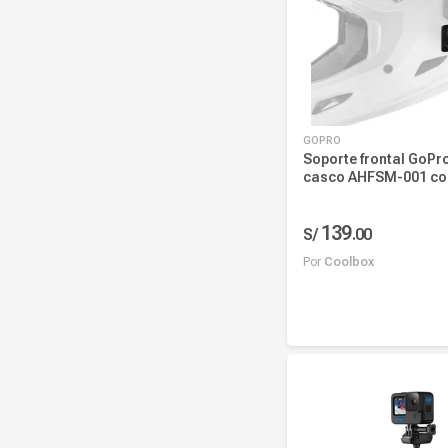
GOPRO
Soporte frontal GoPr
casco AHFSM-001 co
con todas las cámar
ángulo ajustable, ad
139
resistente, ideal par
S/
.
00
extremos
Por
Coolbox
Añadir al carrito