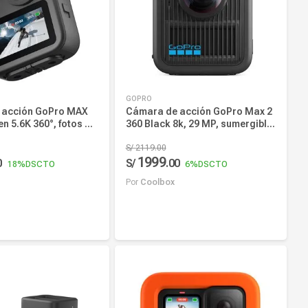
Precio más alto
Precio más bajo
Nombre, creciente
GOPRO
Nombre, decreciente
 acción GoPro MAX
Cámara de acción GoPro Max 2
n 5.6K 360°, fotos de
360 Black 8k, 29 MP, sumergible
00mAh, 78min de
5 metros, 6 micrófonos
ax HyperSmooth,
S/
2119
.
00
1999
volvente en 360°
0
S/
.
00
18%
DSCTO
6%
DSCTO
Por
Coolbox
r al carrito
Añadir al carrito