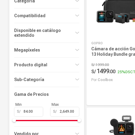
Categoría
Accesorios de Cámaras de Acción
Compatibilidad
Cámaras de Acción
HERO11 Black, HERO10 Black,
Disponible en catálogo
HERO9 Black
extendido
GOPRO
Sí
Cámara de acción G
Megapíxeles
13 Holiday Bundle gr
5.3K, incluye 1xHandle
16.6 MP
Producto digital
baterías Enduro, 2 s
S/
1999
.
00
23 MP
1499
adhesivos, MicroSD 
S/
.
00
25%
DSC
No
estuche
27 MP
Sub-Categoría
Por
Coolbox
27.6 MP
Baterías y Cargadores
Gama de Precios
Añadir al carrito
29 MP
Carcasas
Min
Max
GoPro
S/
S/
Kits
Soportes
Vendido por