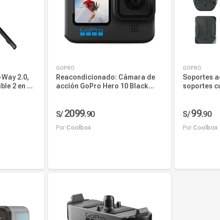
GOPRO
GOPRO
Way 2.0,
Reacondicionado: Cámara de
Soportes a
ble 2 en 1,
acción GoPro Hero 10 Black
soportes c
5.3K 23MP sumergible 10 metros
adhesivos,
industrial
2099
99
S/
.
90
S/
.
90
O
Por
Coolbox
Por
Coolbox
Añadir al carrito
Añadi