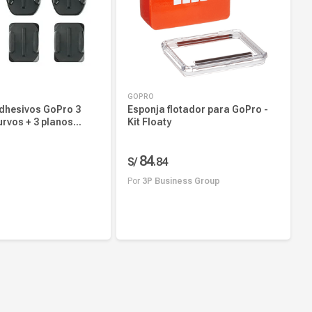
GOPRO
dhesivos GoPro 3
Esponja flotador para GoPro -
urvos + 3 planos
Kit Floaty
 de resistencia
84
S/
.
84
Por
3P Business Group
r al carrito
Añadir al carrito