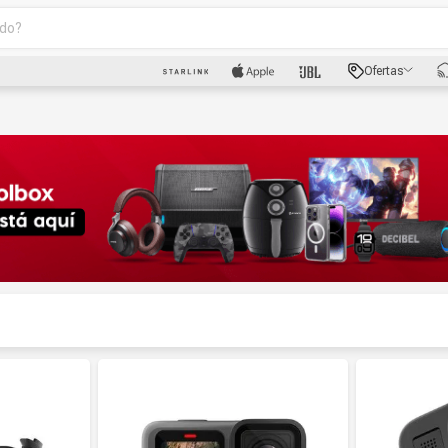
o?
scados
Ofertas
luetooth
dad
oth