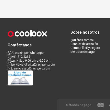
Compra segura
Términos y c
Sobre nosotros
¿Quiénes somos?
Canales de atención
Contáctanos
Compra fácil y seguro
Métodos de pago
Atención por WhatsApp
+01 712 3212
Lun - Sab 9:00 am a 6:00 pm
servicioalcliente@rashperu.com
gerenciasac@rashperu.com
Métodos de pago