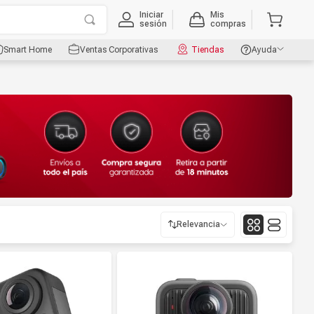
Iniciar
Mis
sesión
compras
Smart Home
Ventas Corporativas
Tiendas
Ayuda
Relevancia
Relevancia
Más reciente
Mayor Descuento