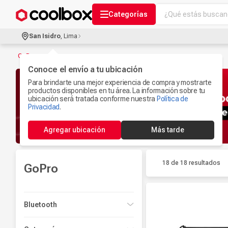
¿Qué estás buscand
Categorías
Términos más bu
San Isidro
,
Lima
Audífonos Con B
1
.
GoPro
Celulares
Conoce el envío a tu ubicación
2
.
Para brindarte una mejor experiencia de compra y mostrarte
Ipad
3
.
productos disponibles en tu área. La información sobre tu
ubicación será tratada conforme nuestra
Política de
Ps5
Privacidad
.
4
.
Microfono
5
.
Agregar ubicación
Más tarde
Iphone 17
6
.
Camaras Seguri
7
.
18 de 18
resultados
GoPro
Parlantes Blueto
8
.
Iphone 15
9
.
Bluetooth
Smartwach
10
.
Sí