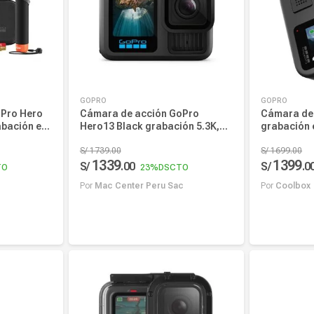
GOPRO
GOPRO
oPro Hero
Cámara de acción GoPro
Cámara de
abación en
Hero13 Black grabación 5.3K,
grabación e
r, 2
fotos 27MP, pantalla táctil,
16.6MP, 16
oportes
sumergible 10 metros, negro
S/
1739
.
00
batería, M
S/
1699
.
00
1339
1399
64GB y
captura en
S/
.
00
S/
.
0
TO
23%
DSCTO
Por
Mac Center Peru Sac
Por
Coolbox
Añadir al carrito
Añadi