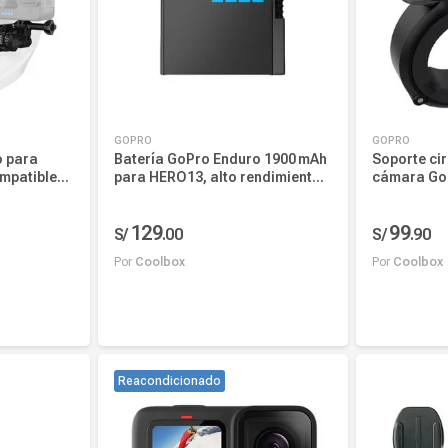
GOPRO
GOPRO
o para
Batería GoPro Enduro 1900 mAh
Soporte cir
mpatible
para HERO13, alto rendimiento,
cámara Gop
as Hero,
ideal para frío y calor
hesivo
129
99
a deportes
S/
.
00
S/
.
90
Por
Coolbox
Por
Coolbox
Añadir al carrito
Añadi
Reacondicionado