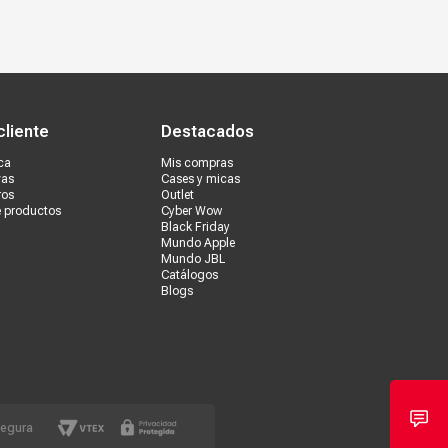
s tiendas
Ventas corporativas
cliente
Destacados
ca
Mis compras
vas
Cases y micas
ros
Outlet
e productos
Cyber Wow
Black Friday
Mundo Apple
Mundo JBL
Catálogos
Blogs
segura