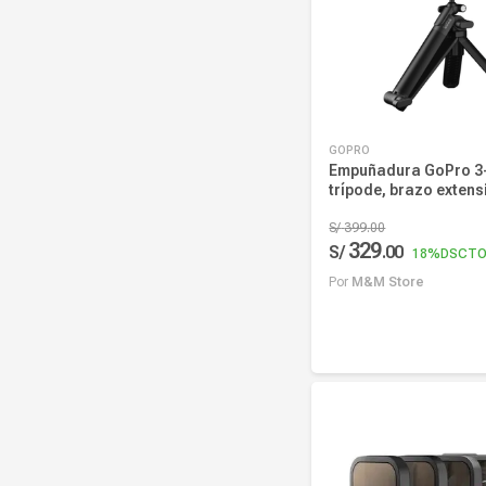
GOPRO
Empuñadura GoPro 3-
trípode, brazo extensi
con tornillo, negro
S/
399
.
00
329
S/
.
00
18%
DSCT
Por
M&M Store
Añadir al carrito