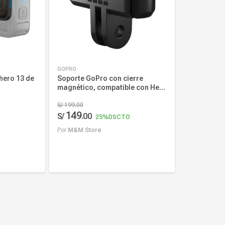
GOPRO
 hero 13 de
Soporte GoPro con cierre
magnético, compatible con Hero
13, Max 2, Mission 1, Mission 1
Pro, Lit Hero, negro
S/
199
.
00
149
S/
.
00
O
25%
DSCTO
Por
M&M Store
Añadir al carrito