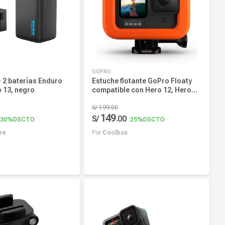
GOPRO
 2 baterías Enduro
Estuche flotante GoPro Floaty
 13, negro
compatible con Hero 12, Hero
11, Hero 10 y Hero 9, para
actividades acuáticas,
S/
199
.
00
149
acolchonado para protección
S/
.
00
30%
DSCTO
25%
DSCTO
re
Por
Coolbox
r al carrito
Añadir al carrito