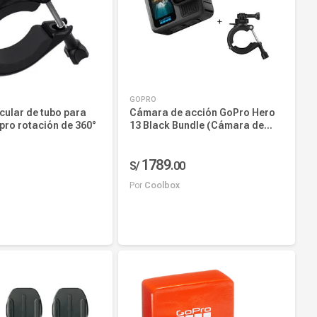
GOPRO
cular de tubo para
Cámara de acción GoPro Hero
ro rotación de 360°
13 Black Bundle (Cámara de
acción + Large Tube Mount)
1789
S/
.
00
Por
Coolbox
r al carrito
Añadir al carrito