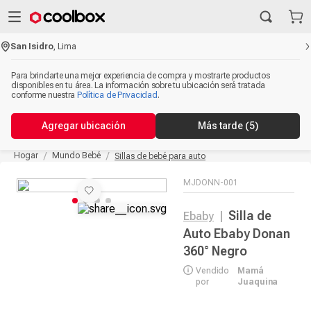
San Isidro
,
Lima
Para brindarte una mejor experiencia de compra y mostrarte productos
disponibles en tu área. La información sobre tu ubicación será tratada
conforme nuestra
Política de Privacidad
.
Agregar ubicación
Más tarde
(5)
Hogar
Mundo Bebé
Sillas de bebé para auto
MJDONN-001
Silla de
Ebaby
|
Auto Ebaby Donan
360° Negro
Vendido
Mamá
por
Juaquina