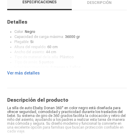
ESPECIFICACIONES
DESCRIPCIÓN
Detalles
Color:
Negro
Capacidad de carga máxima:
36000 gr
Plegable:
Si
Altura del respaldo:
60 cm
Ancho del asiento:
44 cm
Tipo de material de la silla:
Plástico
Tipo de arnés:
5 puntos
Edad Recomendada:
0 meses a 7 años
Acolchado:
Si
Ver más detalles
Cantidad de cinturones de seguridad:
1
Bloqueo de inclinación:
No
Almohadillas:
Cuenta con protección lateral
Requiere armado:
No
Inclinación:
Si
Descripción del producto
Lavable:
Si
La silla de auto Ebaby Donan 360° en color negro está diseñada para
ofrecer seguridad, comodidad y practicidad durante los traslados del
bebé. Su sistema de giro de 360 grados facilita la colocación y retiro del
niño del asiento, ayudando a los padres a realizar esta tarea de manera
más cómoda y segura. Su diseño moderno y funcional la convierte en
una excelente opción para familias que buscan protección confiable en
cada viaje.