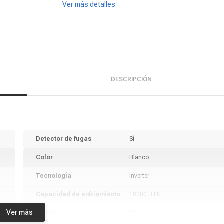
Ver más detalles
DESCRIPCIÓN
Detector de fugas
Sí
Color
Blanco
Tecnología
Inverter
Capacidad de enfriamiento
18000 BTU
Ver más
Voltaje
220V