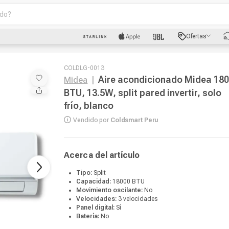
o?
scados
Ofertas
luetooth
COLDLG-0013
Aire acondicionado Midea 18
Midea
|
BTU, 13.5W, split pared invertir, solo
frío, blanco
Vendido por
Coldsmart Peru
Acerca del artículo
dad
oth
Tipo:
Split
Capacidad:
18000 BTU
Movimiento oscilante:
No
Velocidades:
3 velocidades
Panel digital:
Sí
puto
Batería:
No