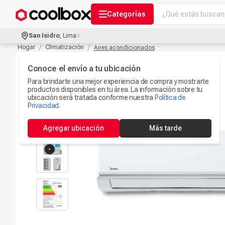
¿Qué estás buscand
Categorías
Términos más bu
San Isidro
,
Lima
Audífonos Con B
Hogar
Climatización
Aires acondicionados
1
.
Celulares
Conoce el envío a tu ubicación
2
.
Para brindarte una mejor experiencia de compra y mostrarte
Ipad
3
.
productos disponibles en tu área. La información sobre tu
ubicación será tratada conforme nuestra
Política de
Microfono
Privacidad
.
4
.
Iphone 17
5
.
Agregar ubicación
Más tarde
Ps5
6
.
Camaras Seguri
7
.
Parlantes Blueto
8
.
Smartwach
9
.
Accesorios Com
10
.