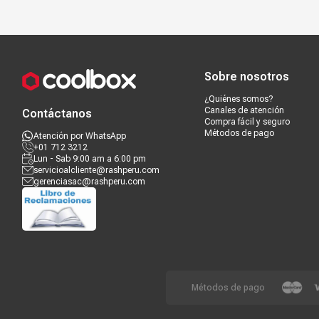
Purificador de aire
No
Recargable
No
Compra segura
Términos y c
Fuente de poder
220-230V / 1PH / 60 Hz
Sobre nosotros
Alto unidad interna (cm)
87 cm
¿Quiénes somos?
Canales de atención
Contáctanos
Ancho unidad interna (cm)
30 cm
Compra fácil y seguro
Métodos de pago
Atención por WhatsApp
Profundo unidad interna (cm)
97 cm
+01 712 3212
Lun - Sab 9:00 am a 6:00 pm
Peso neto unidad interna (Kg)
40 kg
servicioalcliente@rashperu.com
gerenciasac@rashperu.com
Filtros
Sí
Métodos de pago