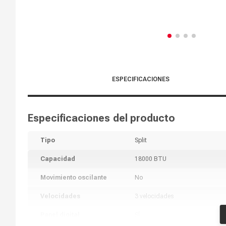
ESPECIFICACIONES
Especificaciones del producto
Tipo
Split
Capacidad
18000 BTU
Movimiento oscilante
No
Velocidades
3 velocidades
Panel digital
Sí