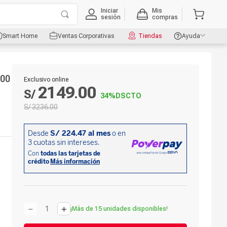
Iniciar
Mis
sesión
compras
Smart Home
Ventas Corporativas
Tiendas
Ayuda
000
Exclusivo online
2149
00
S/
.
34%
DSCTO
S/
3236
.
00
－
＋
¡Más de 15 unidades disponibles!