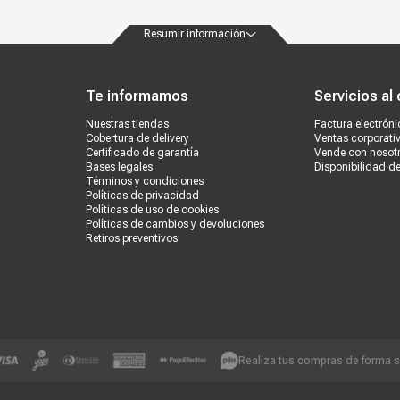
MSAG11C-17CRFN1-MT0W
Modelo
Resumir información
MOX230-17CFN1-MT0W
ondiciones
Políticas de privacidad
Canales de atención
Vende con nosotros
Nuestra
Marca
MIDEA
Te informamos
Servicios al 
Alto
87 cm
Nuestras tiendas
Factura electróni
Ancho
30 cm
Cobertura de delivery
Ventas corporati
Certificado de garantía
Vende con nosot
Bases legales
Disponibilidad d
Profundidad
97 cm
Términos y condiciones
Políticas de privacidad
Peso
45 kg
Políticas de uso de cookies
Políticas de cambios y devoluciones
Producto digital
No
Retiros preventivos
Vendido por
Marketplace
Realiza tus compras de forma 