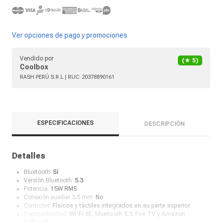
Ver opciones de pago y promociones
Vendido por
(★
5
)
Coolbox
RASH PERÚ S.R.L
| RUC:
20378890161
ESPECIFICACIONES
DESCRIPCIÓN
Detalles
Bluetooth:
Sí
Versión Bluetooth:
5.3
Potencia:
15W RMS
Conexión auxiliar 3.5 mm:
No
Controles:
Físicos y táctiles integrados en su parte superior
Compatibilidad:
Wi-Fi 6E, bluetooth 5.3, Fire TV y Amazon