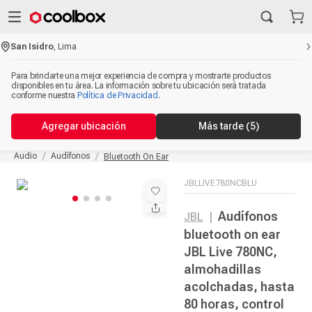
San Isidro
,
Lima
Para brindarte una mejor experiencia de compra y mostrarte productos
disponibles en tu área. La información sobre tu ubicación será tratada
conforme nuestra
Política de Privacidad
.
Agregar ubicación
Más tarde
(5)
Audio
Audífonos
Bluetooth On Ear
JBLLIVE780NCBLU
Audífonos
JBL
|
bluetooth on ear
JBL Live 780NC,
almohadillas
acolchadas, hasta
80 horas, control