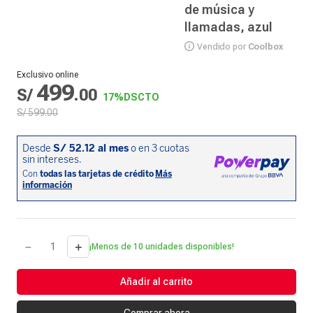
de música y
llamadas, azul
Vendido por
Coolbox
Exclusivo online
499
S/
.
00
17%
DSCTO
S/
599
.
00
－
＋
¡Menos de 10 unidades disponibles!
Añadir al carrito
Comprar ahora