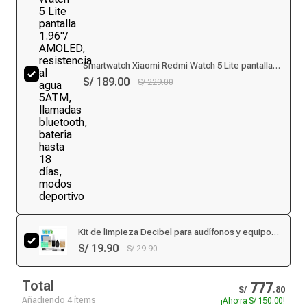
Smartwatch Xiaomi Redmi Watch 5 Lite pantalla
1.96"/ AMOLED, resistencia al agua 5ATM,
S/ 189.00
S/ 229.00
llamadas bluetooth, batería hasta 18 días, modos
deportivo
Kit de limpieza Decibel para audífonos y equipos
portátiles
S/ 19.90
S/ 29.90
Total
777
S/
.
80
Añadiendo 4 ítems
¡Ahorra
S/ 150.00
!