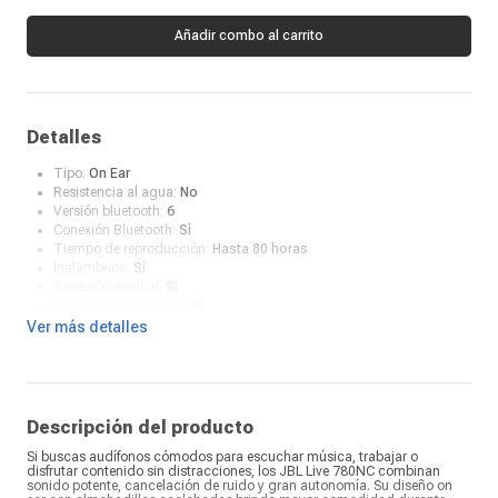
Añadir combo al carrito
Detalles
Tipo:
On Ear
Resistencia al agua:
No
Versión bluetooth:
6
Conexión Bluetooth:
Sí
Tiempo de reproducción:
Hasta 80 horas
Inalámbrico:
Sí
Conexión Auxiliar:
Sí
Cancelación de ruido:
Sí
Color:
Azul
Ver más detalles
Tipo de conector:
USB Tipo-C
Estuche con carga inalámbrica:
No
Compatibilidad:
App JBL
¿Qué incluye en la caja?:
Auriculares JBL Live 780NC, cable
adaptador USB tipo C a clavija de 3,5 mm analógica, 1 bolsa de
Descripción del producto
transporte, 1 garantía/advertencia y 1 guía de inicio rápido
Si buscas audífonos cómodos para escuchar música, trabajar o
disfrutar contenido sin distracciones, los JBL Live 780NC combinan
sonido potente, cancelación de ruido y gran autonomía. Su diseño on