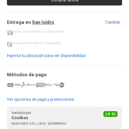
Entrega en
San Isidro
Cambiar
Envío a domicilio
no disponible
-
Retira en tienda
no disponible
-
Ingresa tu ubicación para ver disponibilidad
Métodos de pago
Ver opciones de pago y promociones
Vendido por
(★
5
)
Coolbox
RASH PERÚ S.R.L
| RUC:
20378890161