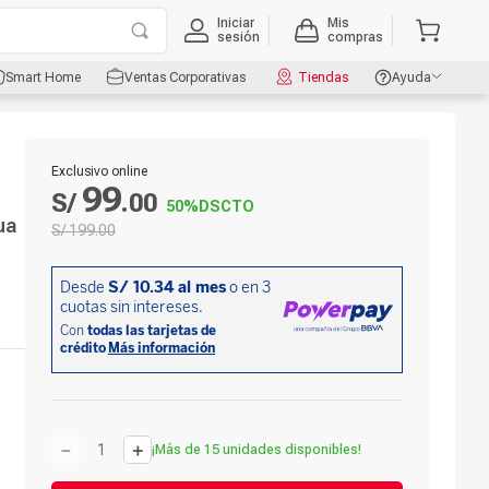
Iniciar
Mis
sesión
compras
Smart Home
Ventas Corporativas
Tiendas
Ayuda
e
Exclusivo online
99
S/
.
00
50%
DSCTO
ua
S/
199
.
00
－
＋
¡Más de 15 unidades disponibles!