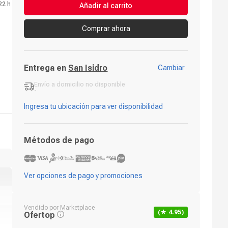
22 h
Añadir al carrito
Comprar ahora
Entrega en
San Isidro
Cambiar
Envío a domicilio
no disponible
-
Ingresa tu ubicación para ver disponibilidad
Métodos de pago
Ver opciones de pago y promociones
Vendido por
Marketplace
(★
4.95
)
Ofertop