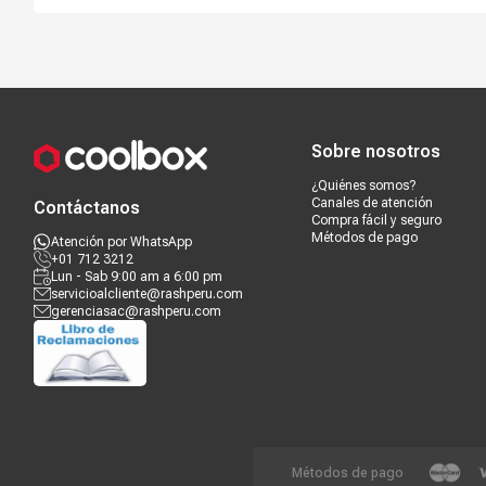
Compra segura
Términos y c
Sobre nosotros
¿Quiénes somos?
Canales de atención
Contáctanos
Compra fácil y seguro
Métodos de pago
Atención por WhatsApp
+01 712 3212
Lun - Sab 9:00 am a 6:00 pm
servicioalcliente@rashperu.com
gerenciasac@rashperu.com
Métodos de pago