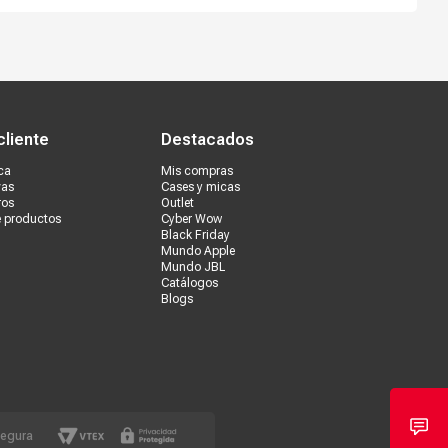
s tiendas
Ventas corporativas
cliente
Destacados
ca
Mis compras
vas
Cases y micas
ros
Outlet
e productos
Cyber Wow
Black Friday
Mundo Apple
Mundo JBL
Catálogos
Blogs
segura