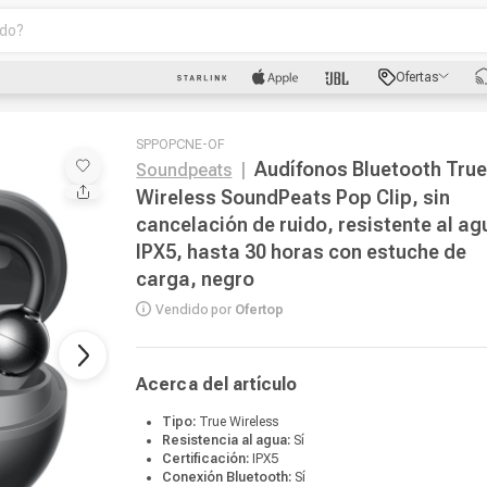
o?
scados
Ofertas
luetooth
SPPOPCNE-OF
Audífonos Bluetooth Tru
Soundpeats
|
Wireless SoundPeats Pop Clip, sin
cancelación de ruido, resistente al ag
IPX5, hasta 30 horas con estuche de
dad
carga, negro
Vendido por
Ofertop
oth
Acerca del artículo
Tipo:
True Wireless
Resistencia al agua:
Sí
Certificación:
IPX5
Conexión Bluetooth:
Sí