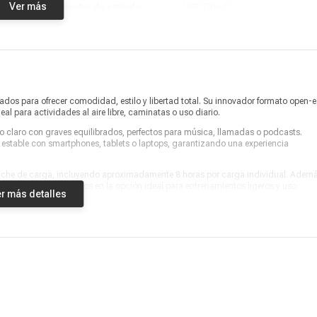
Ver más
Conector de entrada
USB Tipo-C
Conector de salida
No aplica
Audifonos, cable de carga y
¿Qué incluye en la caja?
manual
Modelo
Pop Clip
dos para ofrecer comodidad, estilo y libertad total. Su innovador formato open-e
eal para actividades al aire libre, caminatas o uso diario.
Marca
SoundPEATS
 claro con graves equilibrados, perfectos para música, llamadas o podcasts.
 estable con smartphones, tablets o laptops, garantizando una experiencia
Alto
2.8 cm
stuche de carga, incluyendo aproximadamente 8 horas por carga individual. Ademá
Ancho
2.5 cm
caduras, convirtiéndolos en la opción ideal para entrenamientos ligeros y uso
r más detalles
Profundidad
1.8 cm
Peso
4.73 g
Garantía
1 año
Producto digital
No
Vendido por
Marketplace