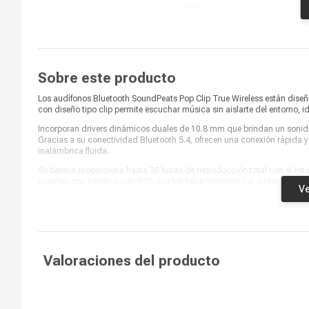
Hasta 30 horas (Estuche 22 h +
Tiempo de reproducción
audífonos 8 h)
Inalámbrico
Sí
Conexión Auxiliar
No
Sobre este producto
Impedancia (Ohmios)
No
Los audífonos Bluetooth SoundPeats Pop Clip True Wireless están diseña
con diseño tipo clip permite escuchar música sin aislarte del entorno, id
Cancelación de ruido
No
Incorporan drivers dinámicos duales de 10.8 mm que brindan un sonido
Gracias a su conectividad Bluetooth 5.4, ofrecen una conexión rápida y
Formatos de reproducción
SBC, AAC
inalámbrica fluida.
Su batería proporciona hasta 30 horas de reproducción total con el e
Tipo de batería
Batería recargable de litio
cuentan con certificación IPX5 que los hace resistentes al sudor y salpi
Ve
continuo.
Controles
Botones físicos
Comandos de voz
Sí
Color
Negro
Valoraciones del producto
Largo de cable
No aplica
Estuche con carga
Sí
inalámbrica