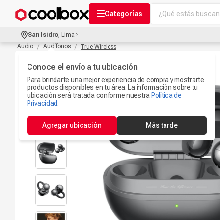
¿Qué estás buscand
Categorías
Términos más bu
San Isidro
,
Lima
Audífonos Con B
Audio
Audífonos
True Wireless
1
.
Celulares
Conoce el envío a tu ubicación
2
.
Para brindarte una mejor experiencia de compra y mostrarte
Ipad
3
.
productos disponibles en tu área. La información sobre tu
ubicación será tratada conforme nuestra
Política de
Iphone 17
Privacidad
.
4
.
Camaras Seguri
5
.
Agregar ubicación
Más tarde
Microfono
6
.
Ps5
7
.
Parlantes Blueto
8
.
Iphone 15
9
.
Smartwach
10
.