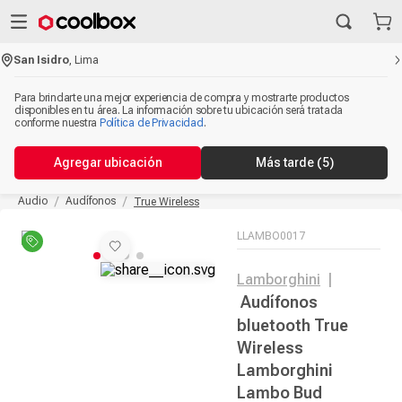
San Isidro
,
Lima
Para brindarte una mejor experiencia de compra y mostrarte productos
disponibles en tu área. La información sobre tu ubicación será tratada
conforme nuestra
Política de Privacidad
.
Agregar ubicación
Más tarde
(5)
Audio
Audífonos
True Wireless
LLAMBO0017
Lamborghini
|
Audífonos
bluetooth True
Wireless
Lamborghini
Lambo Bud