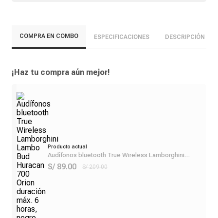
COMPRA EN COMBO
ESPECIFICACIONES
DESCRIPCIÓN
¡Haz tu compra aún mejor!
Producto actual
Audífonos bluetooth True Wireless Lamborghini
Lambo Bud Huracan 700 Orion duración máx. 6 horas,
S/ 89.00
S/ 209.00
negro