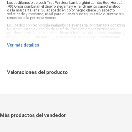
Los audífonos bluetooth True Wireless Lamborghini Lambo Bud Huracán
700 Orion combinan el diseño elegante y el rendimiento característico
de la marca italiana. Su acabado en color negro ofrece un aspecto
sofisticado y moderno, ideal para quienes buscan un estilo distintivo sin
renunciar a la potencia sonora.
Equipados con tecnología inalámbrica avanzada, brindan una conexión
Bluetooth estable y sonido de alta fidelidad con graves profundos y
agudos claros. Su batería ofrece hasta 6 horas de autonomía continua, y
su estuche de carga compacto permite extender la reproducción para
disfrutar tu música todo el día.
Ver más detalles
Los Lambo Bud Huracán 700 Orion están diseñados con ajuste
ergonómico y controles táctiles para una experiencia cómoda e intuitiva.
Son la fusión perfecta entre lujo, tecnología y funcionalidad, ideales para
acompañarte en entrenamientos, viajes o en tu día a día con el estilo
Lamborghini.
Valoraciones del producto
Más productos del vendedor