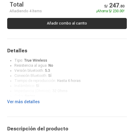
Total
247
S/
.
80
Añadiendo 4 ítems
¡Ahorra
S/ 230.00
!
Añadir combo al carrito
Detalles
Tipo:
True Wireless
Resistencia al agua:
No
Versión bluetooth:
5.3
Conexión Bluetooth:
Sí
Tiempo de reproducción:
Hasta 6 horas
Inalámbrico:
Sí
Impedancia (Ohmios):
32 Ohms
Color:
Negro
Estuche con carga inalámbrica:
Sí
Ver más detalles
Sensibilidad:
-39±3dB
Conector de entrada:
USB-C
¿Qué incluye en la caja?:
Audífonos, estuche de carga y cable
cargador
Descripción del producto