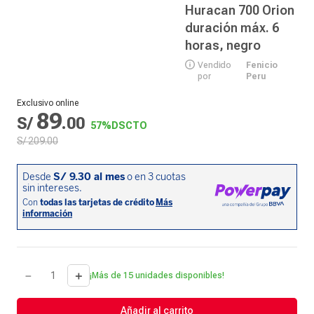
Huracan 700 Orion
duración máx. 6
horas, negro
Vendido
Fenicio
por
Peru
Exclusivo online
89
S/
.
00
57%
DSCTO
S/
209
.
00
－
＋
¡Más de 15 unidades disponibles!
Añadir al carrito