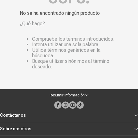
Más reciente
No se ha encontrado ningún producto
Mayor Descuento
¿Qué hago?
Precio más alto
Compruebe los términos introducidos.
Precio más bajo
Intenta utilizar una sola palabra.
Utilice términos genéricos en la
Nombre, creciente
búsqueda.
Busque utilizar sinónimos al término
Nombre, decreciente
deseado.
Resumir información
Contáctanos
Sobre nosotros