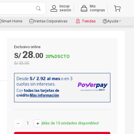
Iniciar
Mis
sesión
compras
Smart Home
Ventas Corporativas
Tiendas
Ayuda
Exclusivo online
28
S/
.
00
20%
DSCTO
S/
35
.
00
－
＋
¡Más de 15 unidades disponibles!