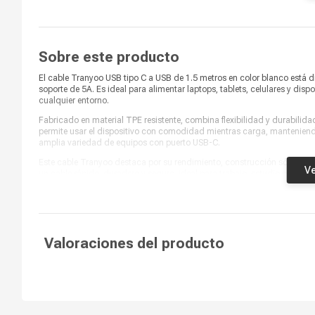
Material
TPE
¿Qué incluye en la caja?
Cable
Sobre este producto
El cable Tranyoo USB tipo C a USB de 1.5 metros en color blanco está 
soporte de 5A. Es ideal para alimentar laptops, tablets, celulares y disp
cualquier entorno.
Fabricado en material TPE resistente, combina flexibilidad y durabilida
permite usar el dispositivo con comodidad mientras carga, manteniendo
amplia variedad de equipos con puerto USB-C.
Este cable Tranyoo destaca por su rendimiento, construcción sólida y 
Ve
un cable rápido, duradero y seguro, ideal para trabajo, estudio o uso p
Valoraciones del producto