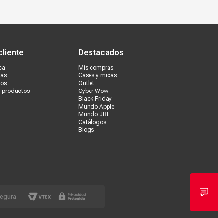
s tiendas
Ventas corporativas
cliente
Destacados
ca
Mis compras
vas
Cases y micas
ros
Outlet
e productos
Cyber Wow
Black Friday
Mundo Apple
Mundo JBL
Catálogos
Blogs
segura