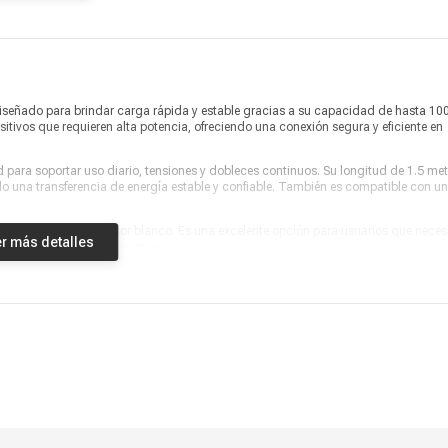
Vendido por
Marketplace
diseñado para brindar carga rápida y estable gracias a su capacidad de hasta 10
ositivos que requieren alta potencia, ofreciendo una conexión segura y eficiente en
d para soportar uso diario, tensiones y dobleces continuos. Su longitud de 1.5 me
 una transferencia de energía estable y confiable. También es compatible con u
diseño moderno en color blanco. Es una excelente opción para usuarios que neces
r más detalles
ersonal en casa o en movimiento.