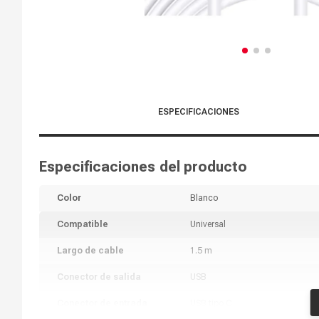
ESPECIFICACIONES
Especificaciones del producto
Color
Blanco
Compatible
Universal
Largo de cable
1.5 m
Conector de salida
USB
Conector de entrada
USB tipo C