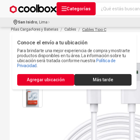
¿Qué estás buscand
Categorías
Términos más bu
San Isidro
,
Lima
Audífonos Con B
Pilas Cargadores y Baterias
Cables
Cables Tipo C
1
.
Celulares
Conoce el envío a tu ubicación
2
.
Para brindarte una mejor experiencia de compra y mostrarte
Ipad
3
.
productos disponibles en tu área. La información sobre tu
ubicación será tratada conforme nuestra
Política de
Microfono
Privacidad
.
4
.
Iphone 17
5
.
Agregar ubicación
Más tarde
Ps5
6
.
Camaras Seguri
7
.
Parlantes Blueto
8
.
Smartwach
9
.
Accesorios Com
10
.