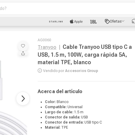
o?
scados
Ofertas
luetooth
AG0060
Cable Tranyoo USB tipo C a
Tranyoo
|
USB, 1.5 m, 100W, carga rápida 5A,
material TPE, blanco
Vendido por
Accesorios Group
Acerca del artículo
dad
oth
Color:
Blanco
Compatible:
Universal
Largo de cable:
1.5 m
Conector de salida:
USB
Conector de entrada:
USB tipo C
puto
Material:
TPE