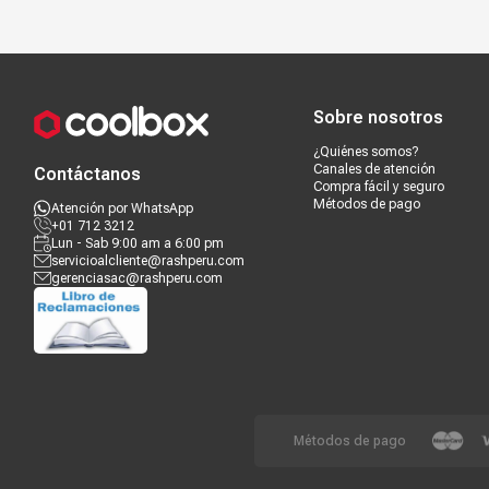
Compra segura
Términos y c
Sobre nosotros
¿Quiénes somos?
Canales de atención
Contáctanos
Compra fácil y seguro
Métodos de pago
Atención por WhatsApp
+01 712 3212
Lun - Sab 9:00 am a 6:00 pm
servicioalcliente@rashperu.com
gerenciasac@rashperu.com
Métodos de pago