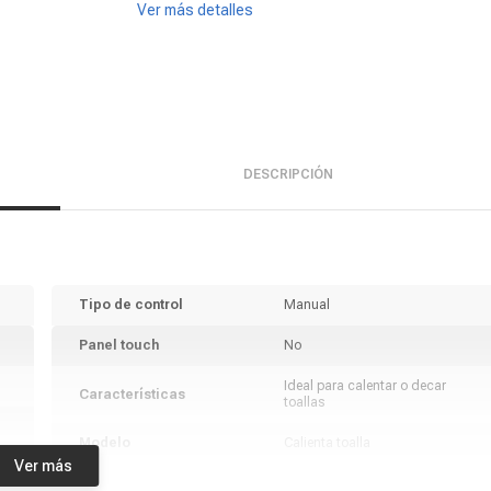
Ver más detalles
DESCRIPCIÓN
Tipo de control
Manual
Panel touch
No
Ideal para calentar o decar
Características
toallas
Modelo
Calienta toalla
Ver más
Marca
Kendal