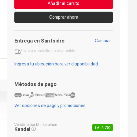
Añadir al carrito
Comprar ahora
Entrega en
San Isidro
Cambiar
Envío a domicilio
no disponible
-
Ingresa tu ubicación para ver disponibilidad
Métodos de pago
Ver opciones de pago y promociones
Vendido por
Marketplace
(★
4.75
)
Kendal