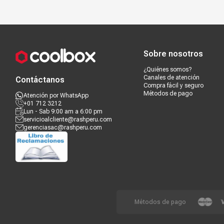
Compra segura
Términos y c
Sobre nosotros
¿Quiénes somos?
Canales de atención
Contáctanos
Compra fácil y seguro
Métodos de pago
Atención por WhatsApp
+01 712 3212
Lun - Sab 9:00 am a 6:00 pm
servicioalcliente@rashperu.com
gerenciasac@rashperu.com
Métodos de pago