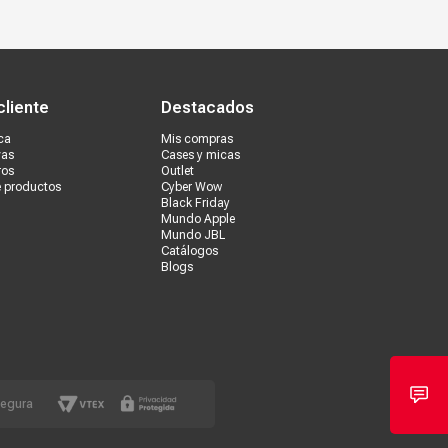
s tiendas
Ventas corporativas
cliente
Destacados
ca
Mis compras
vas
Cases y micas
ros
Outlet
e productos
Cyber Wow
Black Friday
Mundo Apple
Mundo JBL
Catálogos
Blogs
segura