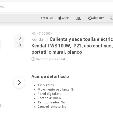
o?
scados
Ofertas
luetooth
KD-401000004
Calienta y seca toalla eléctri
Kendal
|
Kendal TWS 100W, IP21, uso continuo
portátil o mural, blanco
Vendido por
Kendal
dad
Acerca del artículo
oth
Tipo:
Otros
Movimiento oscilante:
Sí
Panel digital:
No
puto
Potencia:
100 W
Temporizador:
No
Control remoto:
No