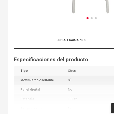
ESPECIFICACIONES
Especificaciones del producto
Tipo
Otros
Movimiento oscilante
Sí
Panel digital
No
Potencia
100 W
Temporizador
No