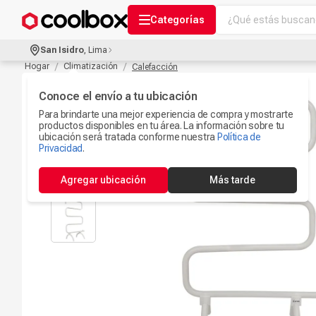
¿Qué estás buscand
Categorías
Términos más bu
San Isidro
,
Lima
Audífonos Con B
Hogar
Climatización
Calefacción
1
.
Celulares
Conoce el envío a tu ubicación
2
.
Para brindarte una mejor experiencia de compra y mostrarte
Ipad
3
.
productos disponibles en tu área. La información sobre tu
ubicación será tratada conforme nuestra
Política de
Iphone 17
Privacidad
.
4
.
Microfono
5
.
Agregar ubicación
Más tarde
Camaras Seguri
6
.
Ps5
7
.
Parlantes Blueto
8
.
Accesorios Com
9
.
Smartwach
10
.