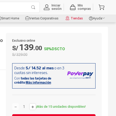
Iniciar
Mis
sesión
compras
Smart Home
Ventas Corporativas
Tiendas
Ayuda
co
Exclusivo online
139
,
S/
.
00
58%
DSCTO
S/
329
.
00
－
＋
¡Más de 15 unidades disponibles!