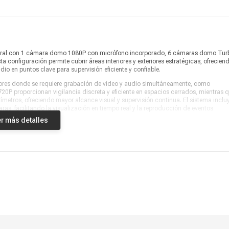
Garantía
1 AÑO DE GARANTÍA
H.265 y compresión de video de
doble flujo. Admite cámaras
TVI/CVI/CVBS/ analógicas y AHD
con acceso adaptable. Soporta
integral con 1 cámara domo 1080P con micrófono incorporado, 6 cámaras domo Tur
cámaras con audio incorporado
 configuración permite cubrir áreas interiores y exteriores estratégicas, ofrecien
Información adicional
en todos los canales AHD. Salida
HDMI y VGA a una resolución de
o en puntos clave para supervisión eficiente y confiable.
ALTA CALIDAD. Larga distancia
ores donde se requiere grabación de video y audio simultáneamente, como
de transmisión por cable coaxial.
20P proporcionan vigilancia discreta y eficiente en espacios cerrados, mientras 
Admite reproducción síncrona de
4/8/16 canales
ímetros, ofreciendo mayor alcance visual y supervisión continua. El sistema inclu
as, facilitando la visualización en tiempo real y la reproducción de eventos
a.
Producto digital
No
r más detalles
baciones continuas, asegurando que toda evidencia quede registrada durante
Vendido por
Coolbox
e todas las cámaras, este kit representa una alternativa confiable y profesional 
ente en una sola instalación organizada y segura.