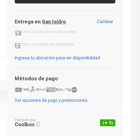
Entrega en
San Isidro
Cambiar
Envío a domicilio
no disponible
-
Retira en tienda
no disponible
-
Ingresa tu ubicación para ver disponibilidad
Métodos de pago
Ver opciones de pago y promociones
Vendido por
(★
5
)
Coolbox