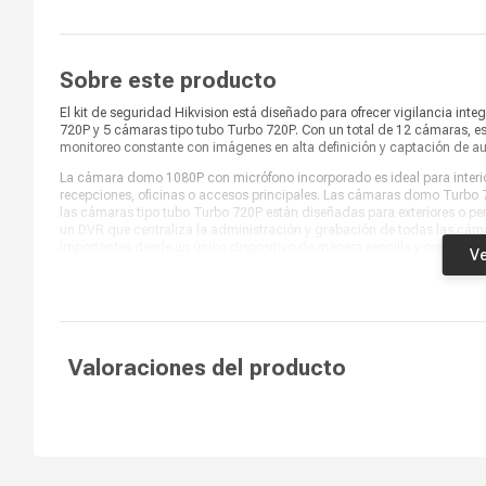
Conexión Wi-fi
No
Audio
Sí
Sobre este producto
Parlantes
No
El kit de seguridad Hikvision está diseñado para ofrecer vigilancia 
Micrófono
Sí
720P y 5 cámaras tipo tubo Turbo 720P. Con un total de 12 cámaras, esta
monitoreo constante con imágenes en alta definición y captación de audi
Memoria Micro SD
No
La cámara domo 1080P con micrófono incorporado es ideal para interi
recepciones, oficinas o accesos principales. Las cámaras domo Turbo 7
las cámaras tipo tubo Turbo 720P están diseñadas para exteriores o per
un DVR que centraliza la administración y grabación de todas las cámar
importantes desde un único dispositivo de manera sencilla y organizad
Ve
El disco duro de 1TB proporciona almacenamiento suficiente para gra
períodos prolongados. Gracias a la cobertura completa y resolución HD d
quienes buscan vigilancia integral, monitoreo constante y control efici
Valoraciones del producto