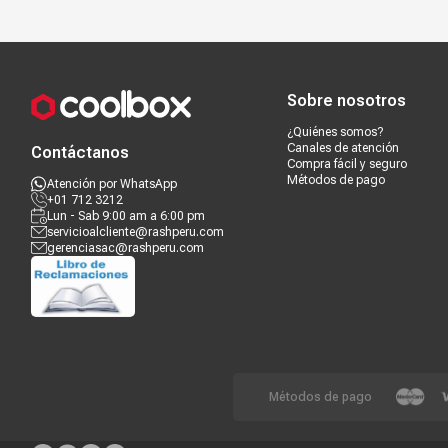
Compra segura
Términos y c
Sobre nosotros
¿Quiénes somos?
Canales de atención
Contáctanos
Compra fácil y seguro
Métodos de pago
Atención por WhatsApp
+01 712 3212
Lun - Sab 9:00 am a 6:00 pm
servicioalcliente@rashperu.com
gerenciasac@rashperu.com
Métodos de pago