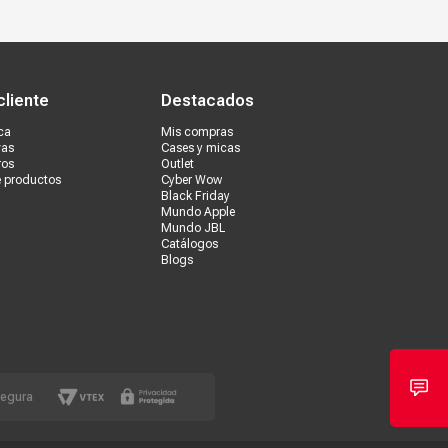
s tiendas
Ventas corporativas
cliente
Destacados
ca
Mis compras
vas
Cases y micas
ros
Outlet
e productos
Cyber Wow
Black Friday
Mundo Apple
Mundo JBL
Catálogos
Blogs
segura