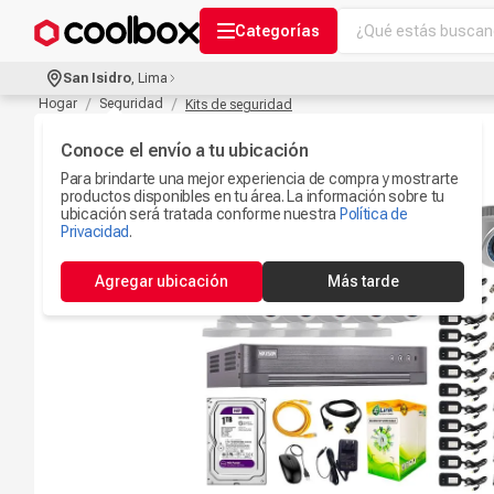
¿Qué estás buscand
Categorías
Términos más bu
San Isidro
,
Lima
Audífonos Con B
Hogar
Seguridad
Kits de seguridad
1
.
Celulares
Conoce el envío a tu ubicación
2
.
Para brindarte una mejor experiencia de compra y mostrarte
Ipad
3
.
productos disponibles en tu área. La información sobre tu
ubicación será tratada conforme nuestra
Política de
Iphone 17
Privacidad
.
4
.
Microfono
5
.
Agregar ubicación
Más tarde
Camaras Seguri
6
.
Ps5
7
.
Parlantes Blueto
8
.
Accesorios Com
9
.
Smartwach
10
.