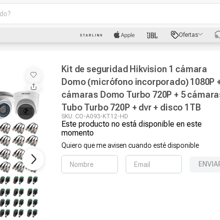
o?
scados
Ofertas
luetooth
Kit de seguridad Hikvision 1 cámara
Domo (micrófono incorporado) 1080P +
cámaras Domo Turbo 720P + 5 cámara
Tubo Turbo 720P + dvr + disco 1TB
SKU
:
CO-A093-KT12-HD
Este producto no está disponible en este
dad
momento
Quiero que me avisen cuando esté disponible
ENVIA
oth
puto