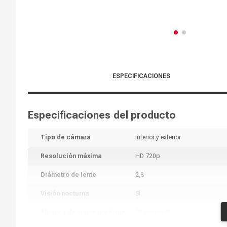
ESPECIFICACIONES
Especificaciones del producto
Tipo de cámara
Interior y exterior
Resolución máxima
HD 720p
Diámetro de lente
2,8
Visión nocturna
Sí
Alcance de visión nocturna
20 metros IR