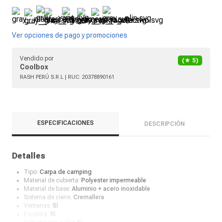
Ver opciones de pago y promociones
Vendido por
(★
5
)
Coolbox
RASH PERÚ S.R.L
| RUC:
20378890161
ESPECIFICACIONES
DESCRIPCIÓN
Detalles
Tipo:
Carpa de camping
Material de cubierta:
Polyester impermeable
Material de base:
Aluminio + acero inoxidable
Sistema de cierre:
Cremallera
Ventanas:
Sí
Escalera:
Sí