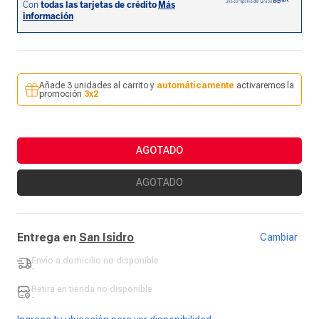
Añade 3 unidades al carrito y
automáticamente
activaremos la
promoción
3x2
AGOTADO
AGOTADO
Entrega en
San Isidro
Cambiar
Envío a domicilio
no disponible
-
Retira en tienda
no disponible
-