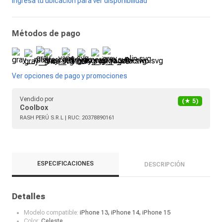
Ingresa tu ubicación para ver disponibilidad
Métodos de pago
Ver opciones de pago y promociones
Vendido por
(★
5
)
Coolbox
RASH PERÚ S.R.L
| RUC:
20378890161
ESPECIFICACIONES
DESCRIPCIÓN
Detalles
Modelo compatible:
iPhone 13, iPhone 14, iPhone 15
Color:
Celeste