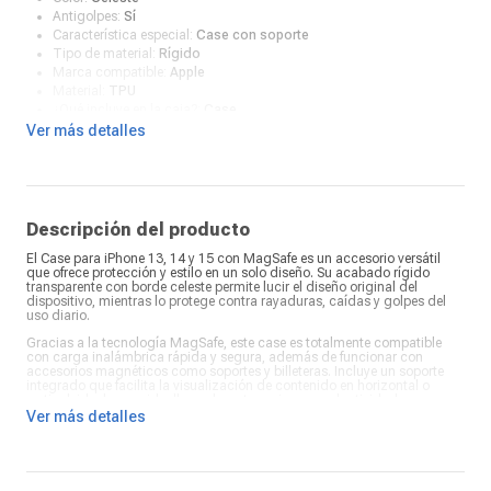
Antigolpes:
Sí
Característica especial:
Case con soporte
Tipo de material:
Rígido
Marca compatible:
Apple
Material:
TPU
¿Qué incluye en la caja?:
Case
Ver más detalles
Descripción del producto
El Case para iPhone 13, 14 y 15 con MagSafe es un accesorio versátil
que ofrece protección y estilo en un solo diseño. Su acabado rígido
transparente con borde celeste permite lucir el diseño original del
dispositivo, mientras lo protege contra rayaduras, caídas y golpes del
uso diario.
Gracias a la tecnología MagSafe, este case es totalmente compatible
con carga inalámbrica rápida y segura, además de funcionar con
accesorios magnéticos como soportes y billeteras. Incluye un soporte
integrado que facilita la visualización de contenido en horizontal o
vertical, ideal para videollamadas, streaming y productividad.
Ver más detalles
El diseño preciso asegura un ajuste perfecto en cada modelo de iPhone
compatible, manteniendo acceso libre a todos los botones y puertos. Su
combinación de transparencia y borde celeste agrega un toque juvenil y
moderno, convirtiéndolo en la opción ideal para quienes buscan una
funda práctica y elegante con funcionalidad extra.