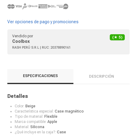
Ver opciones de pago y promociones
Vendido por
(★
5
)
Coolbox
RASH PERÚ S.R.L
| RUC:
20378890161
ESPECIFICACIONES
DESCRIPCIÓN
Detalles
Color:
Beige
Característica especial:
Case magnético
Tipo de material:
Flexible
Marca compatible:
Apple
Material:
Silicona
¿Qué incluye en la caja?:
Case