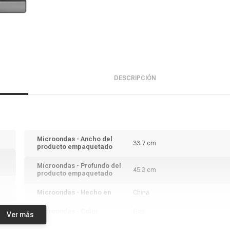
DESCRIPCIÓN
Microondas - Ancho del
33.7 cm
producto empaquetado
Microondas - Profundo del
45.3 cm
producto empaquetado
Microondas - Hecho en
China
Microondas - Color
Gris
Ver más