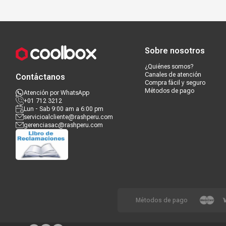
Compra segura
Términos y c
Sobre nosotros
¿Quiénes somos?
Canales de atención
Contáctanos
Compra fácil y seguro
Métodos de pago
Atención por WhatsApp
+01 712 3212
Lun - Sab 9:00 am a 6:00 pm
servicioalcliente@rashperu.com
gerenciasac@rashperu.com
Métodos de pago