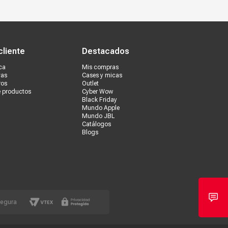
s tiendas
Ventas corporativas
cliente
Destacados
ca
Mis compras
vas
Cases y micas
ros
Outlet
e productos
Cyber Wow
Black Friday
Mundo Apple
Mundo JBL
Catálogos
Blogs
segura