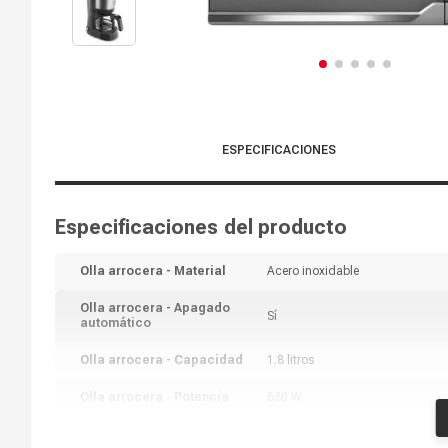
ESPECIFICACIONES
Especificaciones del producto
Olla arrocera - Material
Acero inoxidable
Olla arrocera - Apagado
Sí
automático
Olla arrocera - Capacidad
1.8 litros
Olla arrocera - Potencia
630 W
Cafetera - Capacidad
15 tazas