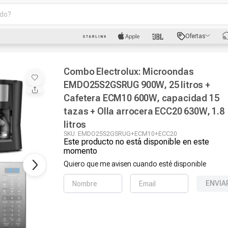
o?
scados
Ofertas
luetooth
Combo Electrolux: Microondas
EMDO25S2GSRUG 900W, 25 litros +
Cafetera ECM10 600W, capacidad 15
tazas + Olla arrocera ECC20 630W, 1.8
litros
SKU
:
EMDO25S2GSRUG+ECM10+ECC20
dad
Este producto no está disponible en este
momento
Quiero que me avisen cuando esté disponible
oth
ENVIA
puto