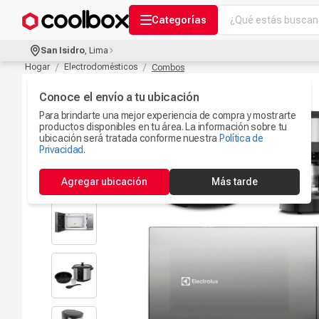
¿Qué estás buscand
Categorías
Términos más bu
San Isidro
,
Lima
Audífonos Con B
Hogar
Electrodomésticos
Combos
1
.
Celulares
Conoce el envío a tu ubicación
2
.
Para brindarte una mejor experiencia de compra y mostrarte
Ipad
3
.
productos disponibles en tu área. La información sobre tu
ubicación será tratada conforme nuestra
Política de
Iphone 17
Privacidad
.
4
.
Microfono
5
.
Agregar ubicación
Más tarde
Camaras Seguri
6
.
Ps5
7
.
Parlantes Blueto
8
.
Accesorios Com
9
.
Smartwach
10
.