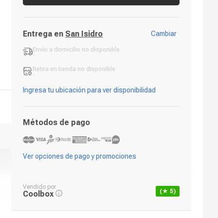
Entrega en
San Isidro
Cambiar
Envío a domicilio
no disponible
-
Retira en tienda
no disponible
-
Ingresa tu ubicación para ver disponibilidad
Métodos de pago
Ver opciones de pago y promociones
Vendido por
(★
5
)
Coolbox