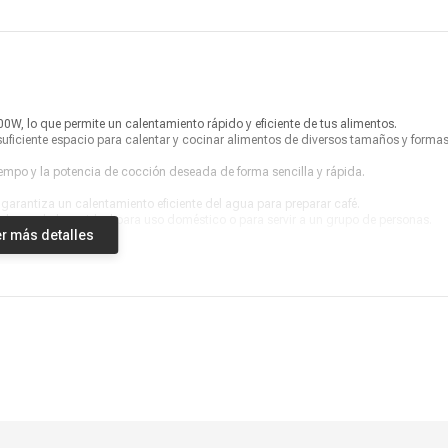
Microondas - Peso Bruto
14.35 kg
EMDO25S2GSRUG + ECM10 +
Modelo
ECC20
Marca
ELECTROLUX
 lo que permite un calentamiento rápido y eficiente de tus alimentos.
Producto digital
No
iciente espacio para calentar y cocinar alimentos de diversos tamaños y formas
Vendido por
Coolbox
iempo y la potencia de cocción deseada de forma sencilla y rápida.
garantiza un calentamiento eficiente del agua para preparar café.
, lo que la hace ideal para uso doméstico o para servir a un grupo de personas.
r más detalles
rantiza un calentamiento rápido y eficiente para cocinar el arroz de manera unifo
omáticamente la temperatura y el tiempo de cocción para obtener resultados