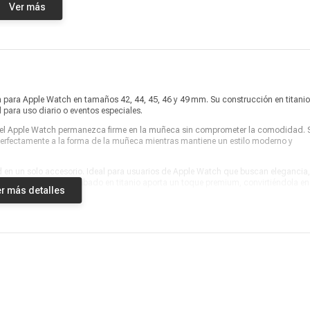
Ver más
Información adicional
Cierre Buckle
Producto digital
No
Vendido por
Marketplace
da para Apple Watch en tamaños 42, 44, 45, 46 y 49 mm. Su construcción en titanio
 para uso diario o eventos especiales.
que el Apple Watch permanezca firme en la muñeca sin comprometer la comodidad. 
perfectamente a la forma de la muñeca mientras mantiene un estilo moderno y
d en un solo accesorio. Ideal para usuarios de Apple Watch que buscan elegancia,
lquier actividad. Su acabado en titanio aporta un toque premium, convirtiéndola e
r más detalles