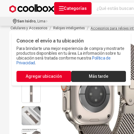
¿Qué estás buscand
Categorías
Términos más bu
San Isidro
,
Lima
Audífonos Con B
Celulares y Accesorios
Relojes inteligentes
Accesorios para relojes int
1
.
Celulares
Conoce el envío a tu ubicación
2
.
Para brindarte una mejor experiencia de compra y mostrarte
Ipad
3
.
productos disponibles en tu área. La información sobre tu
ubicación será tratada conforme nuestra
Política de
Microfono
Privacidad
.
4
.
Iphone 17
5
.
Agregar ubicación
Más tarde
Ps5
6
.
Camaras Seguri
7
.
Parlantes Blueto
8
.
Smartwach
9
.
Accesorios Com
10
.