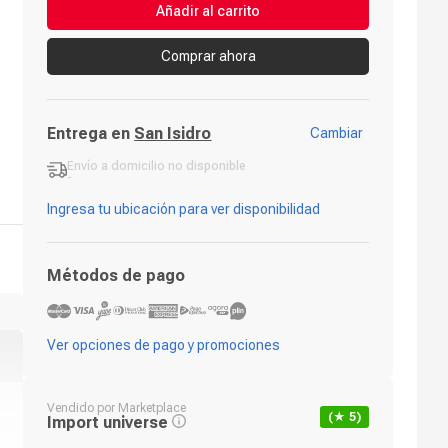
Añadir al carrito
Comprar ahora
Entrega en
San Isidro
Cambiar
Envío a domicilio
no disponible
-
Ingresa tu ubicación para ver disponibilidad
Métodos de pago
Ver opciones de pago y promociones
Vendido por
Marketplace
(★
5
)
Import universe