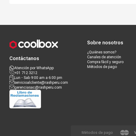
Compra segura
Términos y c
Sobre nosotros
¿Quiénes somos?
Canales de atención
Contáctanos
Compra fácil y seguro
Métodos de pago
Atención por WhatsApp
+01 712 3212
Lun - Sab 9:00 am a 6:00 pm
servicioalcliente@rashperu.com
gerenciasac@rashperu.com
Métodos de pago