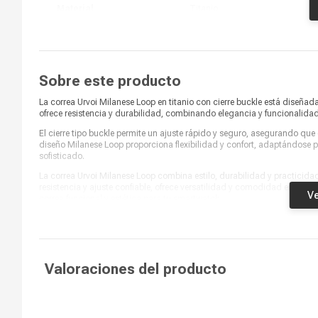
Material
Titanio
Color
Titanio
Adaptable al diametro de la
Medida
muñeca desde 130mm-210 mm
Sobre este producto
Marca compatible
Apple
La correa Urvoi Milanese Loop en titanio con cierre buckle está diseña
ofrece resistencia y durabilidad, combinando elegancia y funcionalidad
Estilo Milanese Loop Malla
Características
El cierre tipo buckle permite un ajuste rápido y seguro, asegurando 
Upgrade Buckle
diseño Milanese Loop proporciona flexibilidad y confort, adaptándose 
sofisticado.
La correa Urvoi Milanese Loop combina estilo, durabilidad y practicida
resistencia y ajuste confiable, ofrece versatilidad y comodidad en cua
Ve
correa funcional y estética para tu smartwatch.
Valoraciones del producto