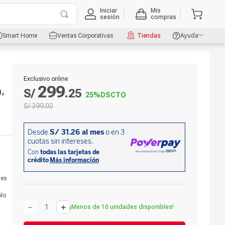
Iniciar
Mis
sesión
compras
Smart Home
Ventas Corporativas
Tiendas
Ayuda
Exclusivo online
299
h,
S/
.
25
25%
DSCTO
S/
399
.
00
ies
lo
－
＋
¡Menos de 10 unidades disponibles!