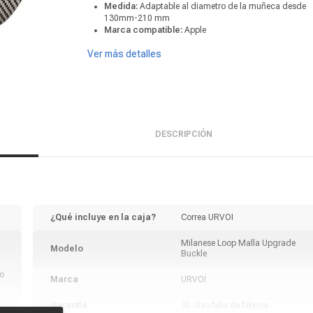
Medida:
Adaptable al diametro de la muñeca desde
130mm-210 mm
Marca compatible:
Apple
Ver más detalles
DESCRIPCIÓN
¿Qué incluye en la caja?
Correa URVOI
Milanese Loop Malla Upgrade
Modelo
Buckle
o
Marca
URVOI
Garantía
30 días falla de fábrica