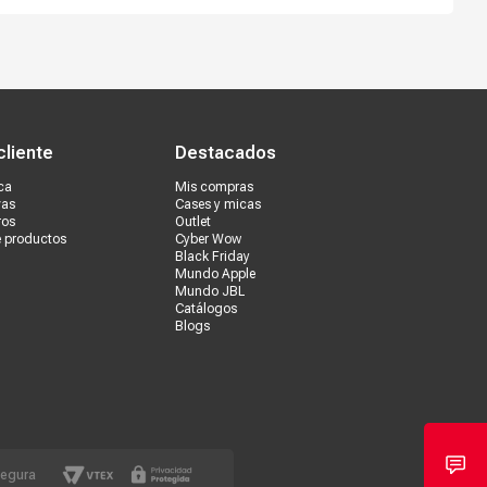
s tiendas
Ventas corporativas
cliente
Destacados
ca
Mis compras
vas
Cases y micas
ros
Outlet
e productos
Cyber Wow
Black Friday
Mundo Apple
Mundo JBL
Catálogos
Blogs
segura