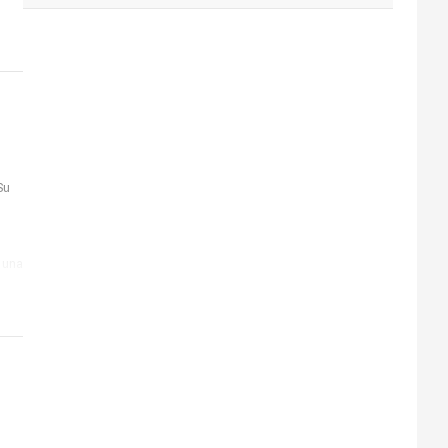
Su
n una