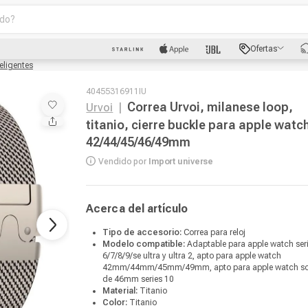
o?
scados
Ofertas
luetooth
eligentes
40455316911IU
Correa Urvoi, milanese loop,
Urvoi
|
titanio, cierre buckle para apple watc
42/44/45/46/49mm
Vendido por
Import universe
Acerca del artículo
dad
oth
Tipo de accesorio:
Correa para reloj
Modelo compatible:
Adaptable para apple watch ser
6/7/8/9/se ultra y ultra 2, apto para apple watch
42mm/44mm/45mm/49mm, apto para apple watch so
de 46mm series 10
puto
Material:
Titanio
Color:
Titanio