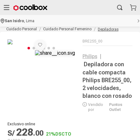
San Isidro
,
Lima
Cuidado Personal
Cuidado Personal Femenino
Depiladoras
BRE255_00
Philips
|
Depiladora con
cable compacta
Philips BRE255_00,
2 velocidades,
blanco con rosado
Vendido
Puntos
por
Outlet
Exclusivo online
228
S/
.
00
21%
DSCTO