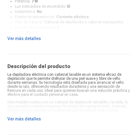
Potencia:
7 W
Luz indicadora de encendido:
Sí
Inalámbrica:
No
Fuente de alimentación:
Corriente eléctrica
Tipo de cabezal:
Cabezal de depilación y cabezal masajeador
Número de velocidades:
2
Color:
Blanco
¿Qué incluye en la caja?:
Cepillo de limpieza, cabezal de masaje y
Ver más detalles
funda
Descripción del producto
La depiladora eléctrica con cabezal lavable es un sistema eficaz de
depilación que te permite disfrutar de una piel suave y libre de vello
durante semanas. Su tecnología está diseñada para arrancar el vello
desde la raíz, ofreciendo resultados duraderos y una sensación de
frescura en cada uso. Ideal para quienes buscan una solución práctica y
efectiva para el cuidado personal en casa.
Este modelo cuenta con un cabezal de depilación extraíble y lavable, lo
que garantiza máxima higiene y facilidad de mantenimiento. Además,
incluye una luz exclusiva incorporada que ilumina el área a tratar,
ayudando a detectar incluso los vellos más finos y evitando que queden
zonas sin depilar. Así, cada sesión resulta más precisa y eficiente,
Ver más detalles
logrando un acabado profesional sin necesidad de acudir a un centro
de estética.
Su diseño ergonómico y forma redondeada se adapta perfectamente a