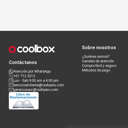
Compra segura
Términos y c
Sobre nosotros
¿Quiénes somos?
Canales de atención
Contáctanos
Compra fácil y seguro
Métodos de pago
Atención por WhatsApp
+01 712 3212
Lun - Sab 9:00 am a 6:00 pm
servicioalcliente@rashperu.com
gerenciasac@rashperu.com