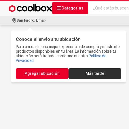
¿Qué estás buscand
Categorías
Términos más bu
San Isidro
,
Lima
Audífonos Con B
1
.
Celulares
Conoce el envío a tu ubicación
2
.
Para brindarte una mejor experiencia de compra y mostrarte
Ipad
3
.
productos disponibles en tu área. La información sobre tu
ubicación será tratada conforme nuestra
Política de
Microfono
Privacidad
.
4
.
Iphone 17
5
.
Agregar ubicación
Más tarde
Ps5
6
.
Camaras Seguri
7
.
Parlantes Blueto
8
.
Smartwach
9
.
Accesorios Com
10
.