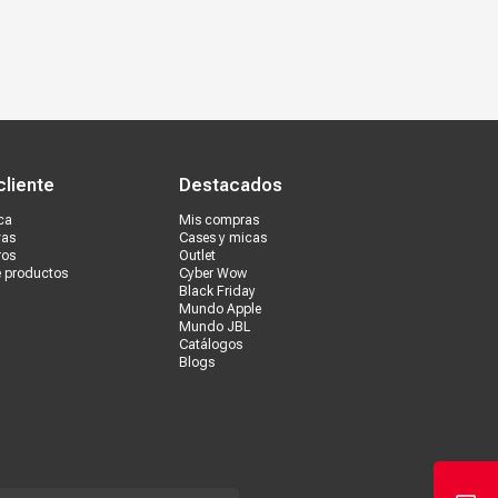
s tiendas
Ventas corporativas
cliente
Destacados
ca
Mis compras
vas
Cases y micas
ros
Outlet
e productos
Cyber Wow
Black Friday
Mundo Apple
Mundo JBL
Catálogos
Blogs