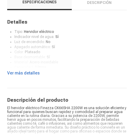
ESPECIFICACIONES
DESCRIPCIÓN
Detalles
Tipo:
Hervidor eléctrico
Indicador nivel de agua:
Sí
Luz de encendido:
No
Apagado automático:
Sí
Color:
Plateado
Base desmontable:
Sí
Material:
Acero inoxidable
Capacidad:
2 litros
Potencia:
2000 W
Ver más detalles
¿Qué incluye en la caja?:
Manual de uso
Descripción del producto
El hervidor eléctrico Finezza CK665HA 2200W es una solución eficiente y
funcional para quienes buscan rapidez y comodidad al preparar agua
caliente en la rutina diaria. Gracias a su potencia de 2200W, permite
hervir agua en pocos minutos, facilitando la preparación de bebidas
calientes como té, café o infusiones, así como alimentos que requieren
agua caliente de forma inmediata. Su diseño práctico lo convierte en un
aliado ideal tanto para el hogar como para oficinas o espacios donde se