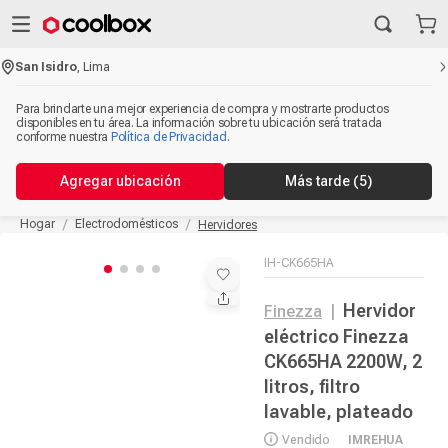
San Isidro
,
Lima
Para brindarte una mejor experiencia de compra y mostrarte productos
disponibles en tu área. La información sobre tu ubicación será tratada
conforme nuestra
Política de Privacidad
.
Agregar ubicación
Más tarde
(5)
Hogar
Electrodomésticos
Hervidores
IH-CK665HA
Hervidor
Finezza
|
eléctrico Finezza
CK665HA 2200W, 2
litros, filtro
lavable, plateado
Vendido
IMREHUA