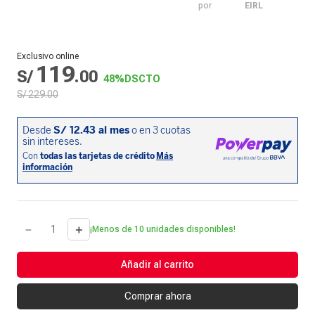
por
EIRL
Exclusivo online
119
S/
.
00
48%
DSCTO
S/
229
.
00
－
＋
¡Menos de 10 unidades disponibles!
Añadir al carrito
Comprar ahora