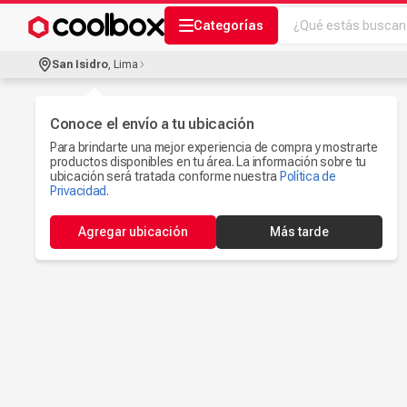
¿Qué estás buscand
Categorías
Términos más bu
San Isidro
,
Lima
Audífonos Con B
1
.
Celulares
Conoce el envío a tu ubicación
2
.
Para brindarte una mejor experiencia de compra y mostrarte
Ipad
3
.
productos disponibles en tu área. La información sobre tu
ubicación será tratada conforme nuestra
Política de
Microfono
Privacidad
.
4
.
Iphone 17
5
.
Agregar ubicación
Más tarde
Ps5
6
.
Camaras Seguri
7
.
Parlantes Blueto
8
.
Smartwach
9
.
Accesorios Com
10
.