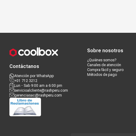
Compra segura
Términos y c
Sobre nosotros
¿Quiénes somos?
Canales de atención
Contáctanos
Compra fácil y seguro
Métodos de pago
Atención por WhatsApp
+01 712 3212
Lun - Sab 9:00 am a 6:00 pm
servicioalcliente@rashperu.com
gerenciasac@rashperu.com