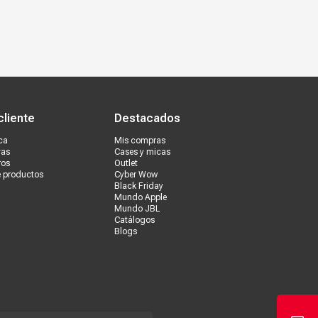
s tiendas
Ventas corporativas
cliente
Destacados
ca
Mis compras
vas
Cases y micas
ros
Outlet
e productos
Cyber Wow
Black Friday
Mundo Apple
Mundo JBL
Catálogos
Blogs