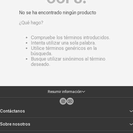
Más reciente
No se ha encontrado ningún producto
Mayor Descuento
¿Qué hago?
Precio más alto
Compruebe los términos introducidos.
Precio más bajo
Intenta utilizar una sola palabra.
Utilice términos genéricos en la
Nombre, creciente
búsqueda.
Busque utilizar sinónimos al término
Nombre, decreciente
deseado.
Resumir información
Contáctanos
Sobre nosotros