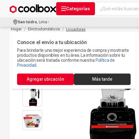
¿Qué estás buscand
Categorías
Términos más bu
San Isidro
,
Lima
Audífonos Con B
Hogar
Electrodomésticos
Licuadoras
1
.
Celulares
Conoce el envío a tu ubicación
2
.
Para brindarte una mejor experiencia de compra y mostrarte
Ipad
3
.
productos disponibles en tu área. La información sobre tu
ubicación será tratada conforme nuestra
Política de
Iphone 17
Privacidad
.
4
.
Camaras Seguri
5
.
Agregar ubicación
Más tarde
Ps5
6
.
Microfono
7
.
Parlantes Blueto
8
.
Accesorios Com
9
.
Smartwach
10
.