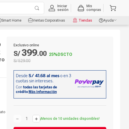
Iniciar
Mis
sesión
compras
Smart Home
Ventas Corporativas
Tiendas
Ayuda
D
Exclusivo online
399
2
S/
.
00
25%
DSCTO
gro
S/
529
.
00
nato
－
＋
¡Menos de 10 unidades disponibles!