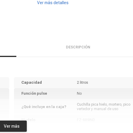
Ver más detalles
DESCRIPCIÓN
Capacidad
2 litros
Función pulse
No
Cuchilla pica hielo, mortero, pico
¿Qué incluye en la caja?
vertedor y manual de uso
Modelo
FZ-889IND
Ver más
Marca
Finezza