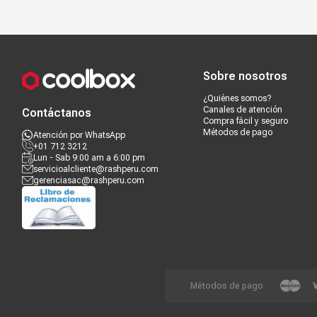
Compra segura
Términos y c
Sobre nosotros
¿Quiénes somos?
Canales de atención
Contáctanos
Compra fácil y seguro
Métodos de pago
Atención por WhatsApp
+01 712 3212
Lun - Sab 9:00 am a 6:00 pm
servicioalcliente@rashperu.com
gerenciasac@rashperu.com
Métodos de pago