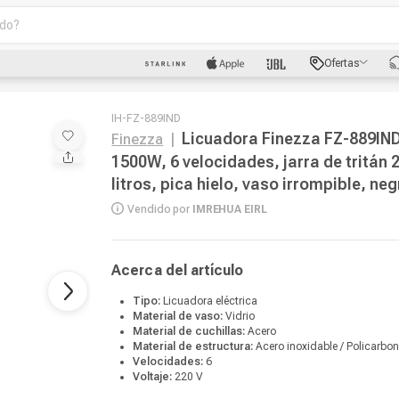
o?
scados
Ofertas
luetooth
IH-FZ-889IND
Licuadora Finezza FZ-889IN
Finezza
|
1500W, 6 velocidades, jarra de tritán 
litros, pica hielo, vaso irrompible, ne
dad
Vendido por
IMREHUA EIRL
Acerca del artículo
oth
Tipo:
Licuadora eléctrica
Material de vaso:
Vidrio
Material de cuchillas:
Acero
puto
Material de estructura:
Acero inoxidable / Policarbo
Velocidades:
6
Voltaje:
220 V