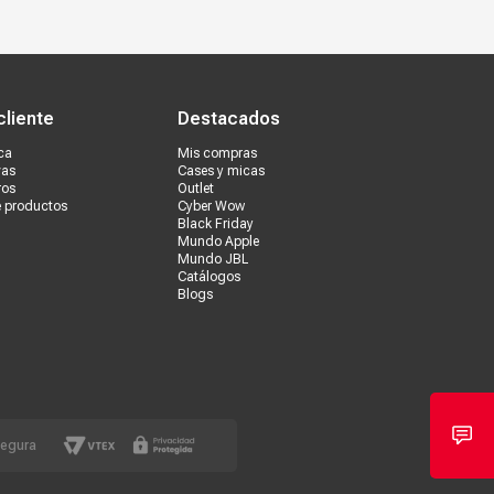
s tiendas
Ventas corporativas
cliente
Destacados
ca
Mis compras
vas
Cases y micas
ros
Outlet
e productos
Cyber Wow
Black Friday
Mundo Apple
Mundo JBL
Catálogos
Blogs
segura