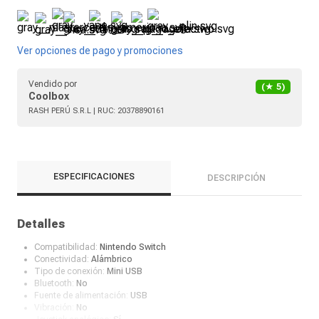
Ver opciones de pago y promociones
Vendido por
(★
5
)
Coolbox
RASH PERÚ S.R.L
| RUC:
20378890161
ESPECIFICACIONES
DESCRIPCIÓN
Detalles
Compatibilidad:
Nintendo Switch
Conectividad:
Alámbrico
Tipo de conexión:
Mini USB
Bluetooth:
No
Fuente de alimentación:
USB
Vibración:
No