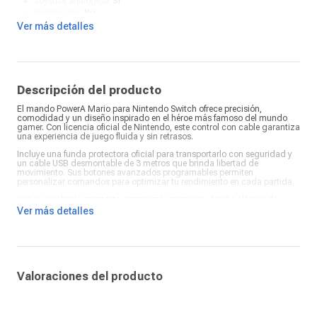
Joystick analógico:
Sí
Iluminación:
No
Color:
Multicolor
Ver más detalles
Duración de batería:
N/A
¿Qué incluye en la caja?:
Mando y funda
Descripción del producto
El mando PowerA Mario para Nintendo Switch ofrece precisión,
comodidad y un diseño inspirado en el héroe más famoso del mundo
gamer. Con licencia oficial de Nintendo, este control con cable garantiza
una experiencia de juego fluida y sin retrasos.
Incluye una funda protectora oficial para transportarlo con seguridad y
un cable USB desmontable de 3 metros que brinda libertad de
movimiento. Sus botones avanzados programables permiten
personalizar comandos para optimizar tu rendimiento en cada partida.
Con su acabado resistente, ergonomía superior y diseño clásico de
Mario, el mando PowerA es ideal para jugadores de todas las edades.
Ver más detalles
Disfruta de estilo, durabilidad y control absoluto en tus juegos favoritos
de Nintendo Switch.
Valoraciones del producto