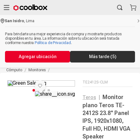
San Isidro
,
Lima
Para brindarte una mejor experiencia de compra y mostrarte productos
disponibles en tu área. La información sobre tu ubicación será tratada
conforme nuestra
Política de Privacidad
.
Agregar ubicación
Más tarde
(5)
Cómputo
Monitores
TE2412S-CLM
Monitor
Teros
|
plano Teros TE-
2412S 23.8" Panel
IPS, 1920x1080,
Full HD, HDMI VGA
Speaker