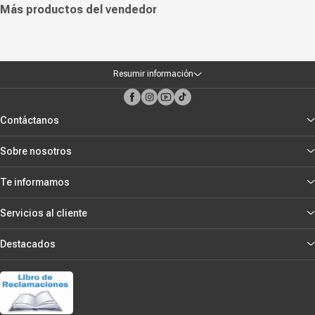
¿Qué incluye en
Más productos del vendedor
la caja?
TE-2412S
Modelo
Teros
Marca
54 cm
Resumir información
Alto
42 cm
Ancho
17 cm
Profundidad
Contáctanos
2.7 kg
Peso
12 meses
Sobre nosotros
Garantía
Sí
Disponible en
Te informamos
catálogo
extendido
Marketplace
Servicios al cliente
Vendido por
Destacados