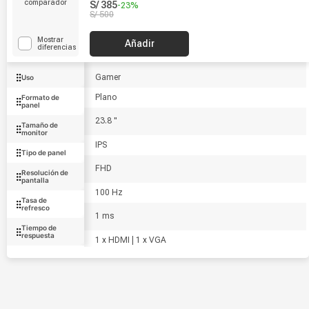
comparador
S/
385
VGA Speaker
-
23
%
S/
500
Mostrar
Añadir
diferencias
Gamer
Uso
Plano
Formato de
panel
23.8 "
Tamaño de
monitor
IPS
Tipo de panel
FHD
Resolución de
pantalla
100 Hz
Tasa de
refresco
1 ms
Tiempo de
respuesta
1 x HDMI | 1 x VGA
Puertos
300 cd/m2
Brillo
Negro
Color
Cable HDMI, Cable VGA, manual, Base, monitor