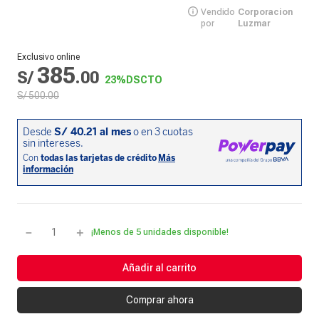
Vendido
Corporacion
por
Luzmar
Exclusivo online
385
S/
.
00
23%
DSCTO
S/
500
.
00
－
＋
¡Menos de 5 unidades disponible!
Añadir al carrito
Comprar ahora