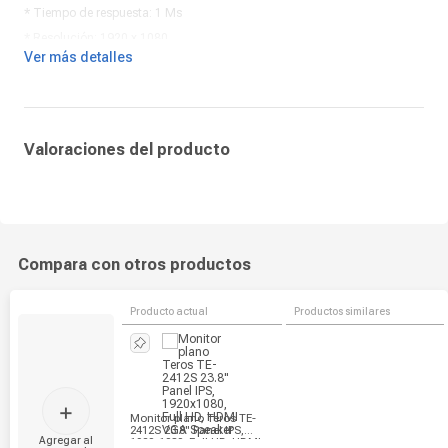
* Tiempo de respuesta: 1 Ms
* Resolución: 1920 x 1080
Ver más detalles
* Contraste: 1 000:1
Valoraciones del producto
Compara con otros productos
Producto actual
Productos similares
+
Monitor plano Teros TE-
2412S 23.8" Panel IPS,
Agregar al
1920x1080, Full HD, HDMI