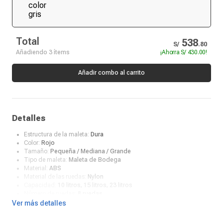
Total
538
S/
.
80
Añadiendo 3 ítems
¡Ahorra
S/ 430.00
!
Añadir combo al carrito
Detalles
Estructura de la maleta:
Dura
Color:
Rojo
Tamaño:
Pequeña / Mediana / Grande
Tipo de maleta:
Maleta de Bodega
Material:
ABS
Material de las ruedas:
Nylon
Capacidad:
10 litros, 15 litros, 23 litros
Número de ruedas:
8 ruedas
Ruedas 360°:
Sí
Ver más detalles
Compartimento para laptop:
Sí
Incluye candado:
No