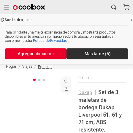
San Isidro
,
Lima
Para brindarte una mejor experiencia de compra y mostrarte productos
disponibles en tu área. La información sobre tu ubicación será tratada
conforme nuestra
Política de Privacidad
.
Agregar ubicación
Más tarde
(5)
Hogar
Viajes
Equipaje
P-LIJR
Set de 3
Dukap
|
maletas de
bodega Dukap
Liverpool 51, 61 y
71 cm, ABS
resistente,