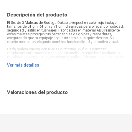
Cierre con clave:
Sí
Manija retráctil:
Sí
Número piezas:
3
Descripción del producto
¿Qué incluye en la caja?:
Set de 3 maletas de bodega
El Set de 3 Maletas de Bodega Dukap Liverpool en color rojo incluye
tamaños de 51 cm, 61 cm y 71 cm, diseñadas para ofrecer comodidad,
seguridad y estilo en tus viajes. Fabricadas en material ABS resistente,
estas maletas protegen tus pertenencias de golpes y raspaduras,
asegurando que tu equipaje llegue intacto a cualquier destino. Su
diseño moderno y elegante combina funcionalidad y atractivo visual.
Cada maleta cuenta con ruedas giratorias 360° que permiten
desplazamiento suave y silencioso en cualquier superficie, facilitando la
movilidad en aeropuertos, estaciones y calles. Además, su construcción
liviana permite transportarlas con facilidad, mientras que su capacidad
progresiva permite organizar ropa y accesorios de manera práctica y
Ver más detalles
eficiente, adaptándose a viajes cortos, medianos o largos.
El Set de 3 Maletas Dukap Liverpool combina durabilidad, comodidad y
practicidad. Su diseño robusto y liviano garantiza seguridad en cada
traslado, mientras que las ruedas 360° facilitan la maniobrabilidad en
cualquier situación. Perfectas para viajeros frecuentes o esporádicos,
estas maletas aseguran protección, movilidad y estilo en cada viaje,
Valoraciones del producto
convirtiéndose en un accesorio confiable y elegante para todo tipo de
aventura.