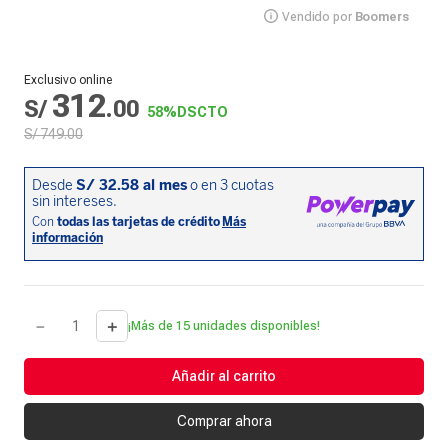
Vendido por
Boomers
Exclusivo online
312
S/
.
00
58%
DSCTO
S/
749
.
00
－
＋
¡Más de 15 unidades disponibles!
Añadir al carrito
Comprar ahora