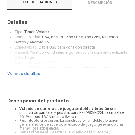
ESPECIFICACIONES
DESCRIPCIÓN
Detalles
Tipo:
Timón Volante
Compatibilidad:
PS4, PS3, PC, Xbox One, Xbox 360, Nintendo
Switch y Android TV.
Conectividad:
Cable USB para conexión directa
Material:
Plástico con diseño ergonómico y textura antideslizante
Color:
Negro
Ángulo de rotación:
180°
Botones:
Sí, configurables según preferencias del jugador.
Pedales incluidos:
Pedales de acelerador y freno fabricados en
Ver más detalles
plástico resistente
Palanca de cambios:
Incluida, permite un control más realista
durante la conducción
Vibración:
Sistema de doble vibración para una experiencia
inmersiva
Descripción del producto
Montaje:
Abrazaderas para una fijación estable en superficies
planas
Volante de carreras de juego
de
doble vibración
con
palanca de cambios y pedales para PS4/PS3/PC/Xbox one/Xbox
360/Android TV/ Nintendo Switch
Real doble vibración:
La construcción en doble vibración
genera efectos de acuerdo al estado del juego, generando una
maravillosa experiencia.
Sensación Real:
La textura, el diseño de fácil agarre y