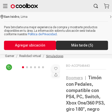
San Isidro
,
Lima
Para brindarte una mejor experiencia de compra y mostrarte productos
disponibles en tu área. La información sobre tu ubicación será tratada
conforme nuestra
Política de Privacidad
.
Agregar ubicación
Más tarde
(5)
Gamer
Realidad virtual
Simuladores
BO-ACCPS48443
Timón
Boomers
|
con Pedales,
compatible con
PS4, PC, Switch,
Xbox One/360 PS3,
giro 180°, negro