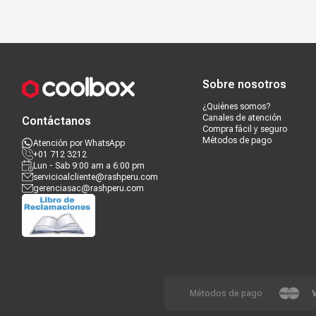
Compra segura
Términos y c
Sobre nosotros
¿Quiénes somos?
Canales de atención
Contáctanos
Compra fácil y seguro
Métodos de pago
Atención por WhatsApp
+01 712 3212
Lun - Sab 9:00 am a 6:00 pm
servicioalcliente@rashperu.com
gerenciasac@rashperu.com
Métodos de pago