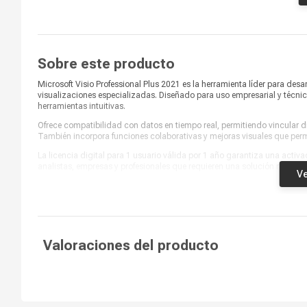
Cantidad de dispositivos
1 dispositivo
Sobre este producto
Microsoft Visio Professional Plus 2021 es la herramienta líder para des
visualizaciones especializadas. Diseñado para uso empresarial y técnico,
herramientas intuitivas.
Ofrece compatibilidad con datos en tiempo real, permitiendo vincular 
También incorpora funciones colaborativas y mejoras visuales que permi
La licencia digital para 1 usuario válida por 1 año garantiza una activa
analistas, empresas y profesionales que requieren una solución robusta
Ve
Valoraciones del producto