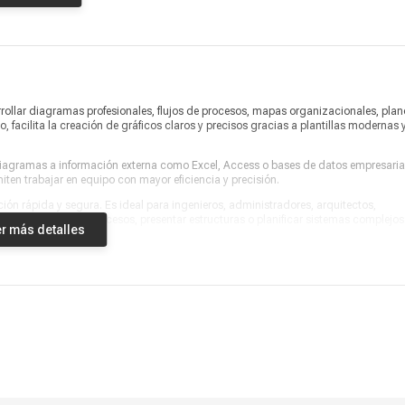
arrollar diagramas profesionales, flujos de procesos, mapas organizacionales, plan
 facilita la creación de gráficos claros y precisos gracias a plantillas modernas 
diagramas a información externa como Excel, Access o bases de datos empresaria
ten trabajar en equipo con mayor eficiencia y precisión.
ción rápida y segura. Es ideal para ingenieros, administradores, arquitectos,
 para documentar procesos, presentar estructuras o planificar sistemas complejos
r más detalles