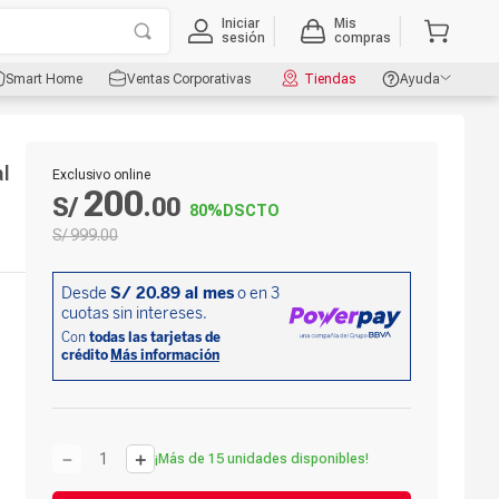
Iniciar
Mis
sesión
compras
Smart Home
Ventas Corporativas
Tiendas
Ayuda
al
Exclusivo online
200
S/
.
00
80%
DSCTO
S/
999
.
00
－
＋
¡Más de 15 unidades disponibles!