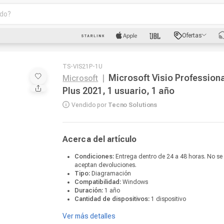
o?
scados
Ofertas
luetooth
TS-VIS21P-1U
Microsoft Visio Profession
Microsoft
|
Plus 2021, 1 usuario, 1 año
Vendido por
Tecno Solutions
Acerca del artículo
dad
Condiciones:
Entrega dentro de 24 a 48 horas. No se
aceptan devoluciones.
oth
Tipo:
Diagramación
Compatibilidad:
Windows
Duración:
1 año
Cantidad de dispositivos:
1 dispositivo
puto
Ver más detalles