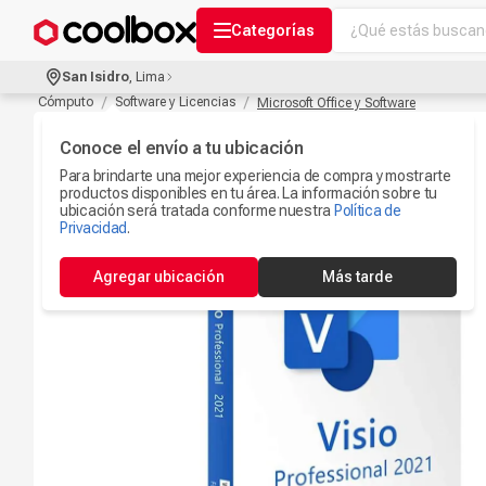
¿Qué estás buscand
Categorías
Términos más bu
San Isidro
,
Lima
Audífonos Con B
Cómputo
Software y Licencias
Microsoft Office y Software
1
.
Celulares
Conoce el envío a tu ubicación
2
.
Para brindarte una mejor experiencia de compra y mostrarte
Ipad
3
.
productos disponibles en tu área. La información sobre tu
ubicación será tratada conforme nuestra
Política de
Microfono
Privacidad
.
4
.
Iphone 17
5
.
Agregar ubicación
Más tarde
Ps5
6
.
Camaras Seguri
7
.
Parlantes Blueto
8
.
Smartwach
9
.
Accesorios Com
10
.