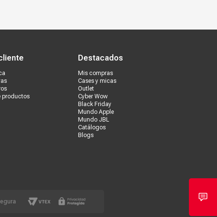
s tiendas
Ventas corporativas
cliente
Destacados
ca
Mis compras
vas
Cases y micas
ros
Outlet
e productos
Cyber Wow
Black Friday
Mundo Apple
Mundo JBL
Catálogos
Blogs
segura