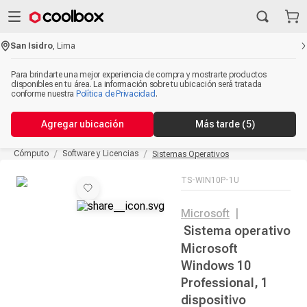
San Isidro
,
Lima
Para brindarte una mejor experiencia de compra y mostrarte productos
disponibles en tu área. La información sobre tu ubicación será tratada
conforme nuestra
Política de Privacidad
.
Agregar ubicación
Más tarde
(5)
Cómputo
Software y Licencias
Sistemas Operativos
TS-WIN10P-1U
Microsoft
|
Sistema operativo
Microsoft
Windows 10
Professional, 1
dispositivo