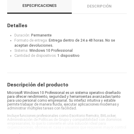
ESPECIFICACIONES
DESCRIPCIÓN
Detalles
Duración:
Permanente
Formato de entrega:
Entrega dentro de 24 a 48 horas. No se
aceptan devoluciones.
Sistema:
Windows 10 Professional
Cantidad de dispositivos:
1 dispositivo
Descripción del producto
Microsoft Windows 10 Professional es un sistema operativo diseñado
para ofrecer rendimiento, seguridad y herramientas avanzadas tanto
para uso personal como empresarial. Su interfaz intuitiva y estable
permite trabajar de manera fluida, ejecutar aplicaciones modernas y
administrar múltiples tareas con facilidad.
Incluye funciones profesionales como Escritorio Remoto, BitLocker,
Administración de Políticas de Grupo y compatibilidad con dominios
empresariales, lo que lo convierte en una solución ideal para
organizaciones, oficinas en casa y usuarios que requieren mayor control
y protección. También ofrece actualizaciones periódicas y medidas de