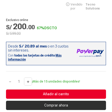
Vendido
Tecno
por
Solutions
Exclusivo online
200
S/
.
00
67%
DSCTO
S/
599
.
00
－
＋
¡Más de 15 unidades disponibles!
Añadir al carrito
Comprar ahora