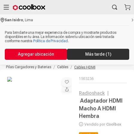
San Isidro
,
Lima
Para brindarte una mejor experiencia de compra y mostrarte productos
disponibles en tu área. La información sobre tu ubicación será tratada
conforme nuestra
Política de Privacidad
.
Agregar ubicación
Más tarde
(1)
Pilas Cargadores y Baterias
Cables
Cables HDMI
1503236
Radioshack
|
Adaptador HDMI
Macho A HDMI
Hembra
Vendido por
Coolbox