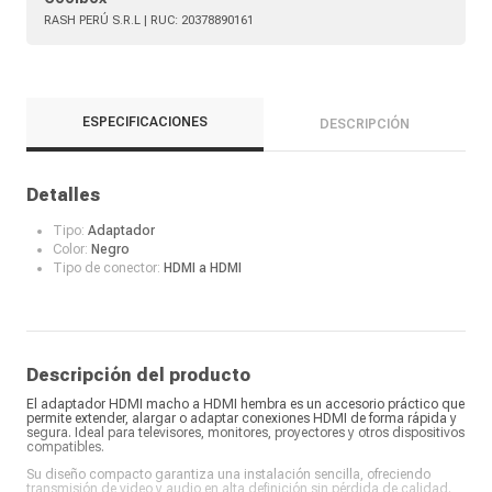
RASH PERÚ S.R.L
| RUC:
20378890161
ESPECIFICACIONES
DESCRIPCIÓN
Detalles
Tipo:
Adaptador
Color:
Negro
Tipo de conector:
HDMI a HDMI
Descripción del producto
El adaptador HDMI macho a HDMI hembra es un accesorio práctico que
permite extender, alargar o adaptar conexiones HDMI de forma rápida y
segura. Ideal para televisores, monitores, proyectores y otros dispositivos
compatibles.
Su diseño compacto garantiza una instalación sencilla, ofreciendo
transmisión de video y audio en alta definición sin pérdida de calidad.