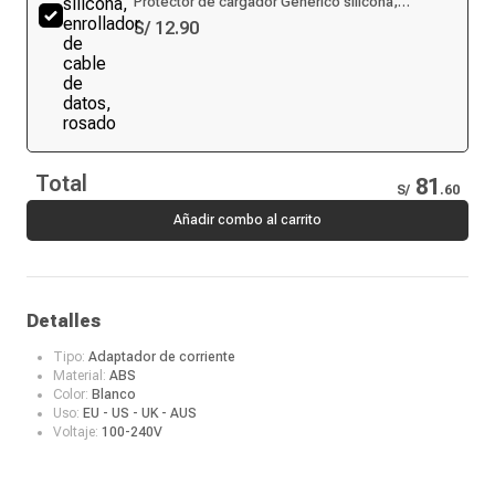
Protector de cargador Genérico silicona,
enrollador de cable de datos, rosado
S/ 12.90
Total
81
S/
.
60
Añadir combo al carrito
Detalles
Tipo:
Adaptador de corriente
Material:
ABS
Color:
Blanco
Uso:
EU - US - UK - AUS
Voltaje:
100-240V