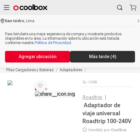
San Isidro
,
Lima
Para brindarte una mejor experiencia de compra y mostrarte productos
disponibles en tu área. La información sobre tu ubicación será tratada
conforme nuestra
Política de Privacidad
.
Agregar ubicación
Más tarde
(4)
Pilas Cargadores y Baterias
Adaptadores
SL-169B
Roadtrip
|
Adaptador de
viaje universal
Roadtrip 100-240V
Vendido por
Coolbox