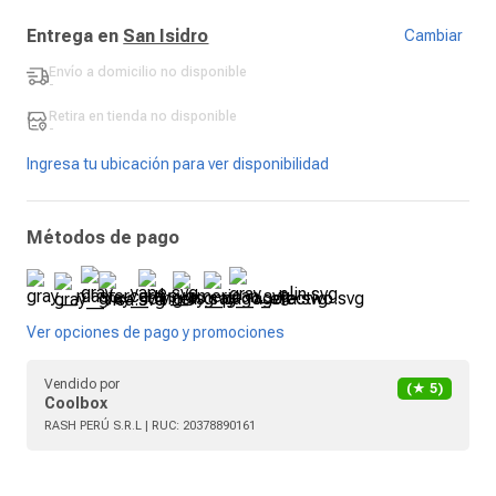
Entrega en
San Isidro
Cambiar
Envío a domicilio
no disponible
-
Retira en tienda
no disponible
-
Ingresa tu ubicación para ver disponibilidad
Métodos de pago
Ver opciones de pago y promociones
Vendido por
(★
5
)
Coolbox
RASH PERÚ S.R.L
| RUC:
20378890161