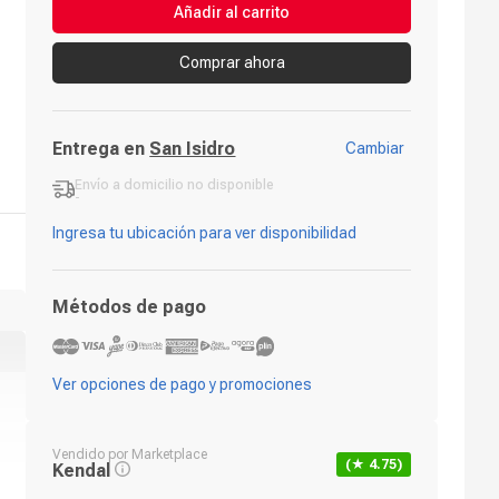
Añadir al carrito
Comprar ahora
Entrega en
San Isidro
Cambiar
Envío a domicilio
no disponible
-
Ingresa tu ubicación para ver disponibilidad
Métodos de pago
Ver opciones de pago y promociones
Vendido por
Marketplace
(★
4.75
)
Kendal