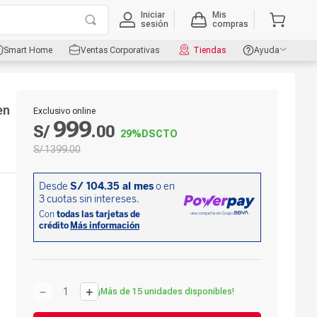
Iniciar
Mis
sesión
compras
Smart Home
Ventas Corporativas
Tiendas
Ayuda
en
Exclusivo online
999
S/
.
00
29%
DSCTO
S/
1399
.
00
－
＋
¡Más de 15 unidades disponibles!