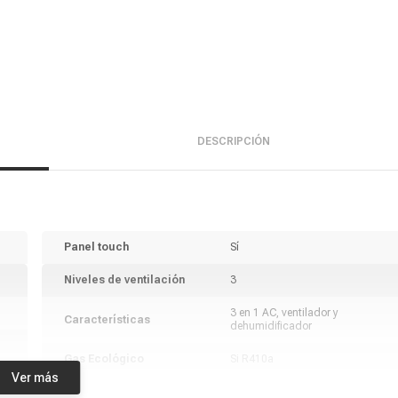
DESCRIPCIÓN
Panel touch
Sí
Niveles de ventilación
3
3 en 1 AC, ventilador y
Características
dehumidificador
Gas Ecológico
Si R410a
Ver más
Modelo
KAPP-7000