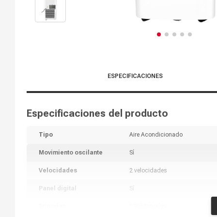
ESPECIFICACIONES
Especificaciones del producto
Tipo
Aire Acondicionado
Movimiento oscilante
Sí
Velocidades
2 velocidades
Panel digital
Sí
Frigorías
1765 frigorías