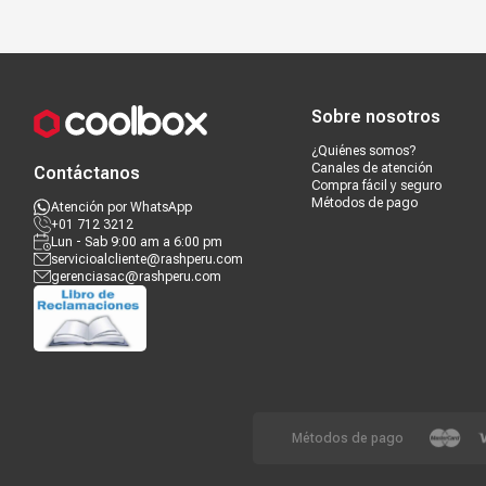
Compra segura
Términos y c
Sobre nosotros
¿Quiénes somos?
Canales de atención
Contáctanos
Compra fácil y seguro
Métodos de pago
Atención por WhatsApp
+01 712 3212
Lun - Sab 9:00 am a 6:00 pm
servicioalcliente@rashperu.com
gerenciasac@rashperu.com
Métodos de pago