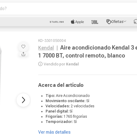
o?
scados
Ofertas
luetooth
KD-3301050004
Aire acondicionado Kendal 3 
Kendal
|
1 7000 BT, control remoto, blanco
Vendido por
Kendal
dad
Acerca del artículo
Tipo:
Aire Acondicionado
Movimiento oscilante:
Sí
oth
Velocidades:
2 velocidades
Panel digital:
Sí
puto
Frigorías:
1765 frigorías
Temporizador:
Sí
Ver más detalles