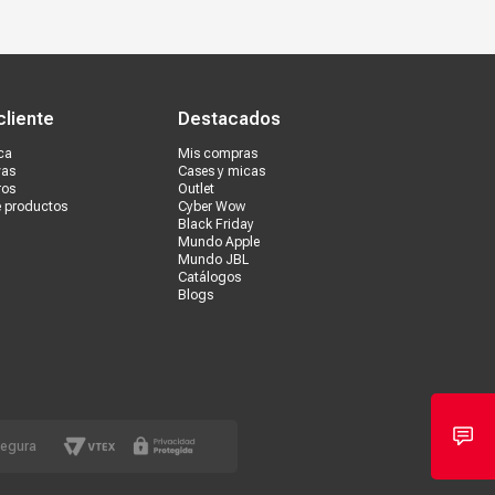
s tiendas
Ventas corporativas
cliente
Destacados
ca
Mis compras
vas
Cases y micas
ros
Outlet
e productos
Cyber Wow
Black Friday
Mundo Apple
Mundo JBL
Catálogos
Blogs
segura