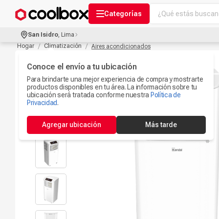
¿Qué estás buscand
Categorías
Términos más bu
San Isidro
,
Lima
Audífonos Con B
Hogar
Climatización
Aires acondicionados
1
.
Celulares
Conoce el envío a tu ubicación
2
.
Para brindarte una mejor experiencia de compra y mostrarte
Ipad
3
.
productos disponibles en tu área. La información sobre tu
ubicación será tratada conforme nuestra
Política de
Iphone 17
Privacidad
.
4
.
Microfono
5
.
Agregar ubicación
Más tarde
Camaras Seguri
6
.
Ps5
7
.
Parlantes Blueto
8
.
Accesorios Com
9
.
Smartwach
10
.