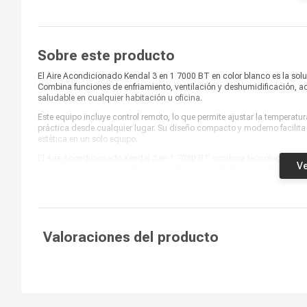
Temporizador
Sí
Rango de cobertura
18 m2
Sobre este producto
Control remoto
Sí
El Aire Acondicionado Kendal 3 en 1 7000 BT en color blanco es la solu
Capacidad de absorción
3L/h
Combina funciones de enfriamiento, ventilación y deshumidificación, 
saludable en cualquier habitación u oficina.
Purificador de aire
Sí
Este equipo incluye control remoto, lo que permite ajustar la temperat
práctica desde cualquier lugar. Su diseño compacto y moderno facilita l
Fuente de poder
Eléctrica
estética en un solo equipo.
El Aire Acondicionado Kendal 3 en 1 7000 BT combina tecnología avanzad
Color
Blanco
Ve
proporciona frescura, confort y versatilidad. Su diseño elegante en col
fresco, ventilado y cómodo en todo momento.
Capacidad de enfriamiento
7000 BTU
Voltaje
220 V
Valoraciones del producto
Tipo de control
Control remoto