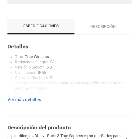
ESPECIFICACIONES
DESCRIPCIÓN
Detalles
Tipo:
True Wireless
Resistencia al agua:
Sí
Versión bluetooth:
5.3
Certificación:
IP55
Conexión Bluetooth:
Sí
Tiempo de reproducción:
Hasta 40 horas (audífonos 6 horas +
estuche 34 horas)
Inalámbrico:
Sí
Conexión Auxiliar:
No
Ver más detalles
Impedancia (Ohmios):
16 ohm
Cancelación de ruido:
Sí
Controles:
Música y llamadas
Color:
Negro
Estuche con carga inalámbrica:
No
Descripción del producto
Driver:
10 mm
Los audífonos JBL Live Buds 3 True Wireless están diseñados para
Sensibilidad:
100 dB SPL@1 kHz