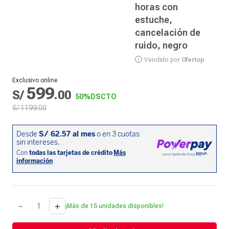
horas con
estuche,
cancelación de
ruido, negro
Vendido por
Ofertop
Exclusivo online
599
S/
.
00
50%
DSCTO
S/
1199
.
00
－
＋
¡Más de 15 unidades disponibles!