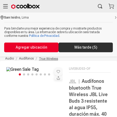
San Isidro
,
Lima
Para brindarte una mejor experiencia de compra y mostrarte productos
disponibles en tu área. La información sobre tu ubicación será tratada
conforme nuestra
Política de Privacidad
.
Agregar ubicación
Más tarde
(5)
Audio
Audífonos
True Wireless
LIVEBUDS3-OF
Audífonos
JBL
|
bluetooth True
Wireless JBL Live
Buds 3 resistente
al agua IP55,
duración máx. 40